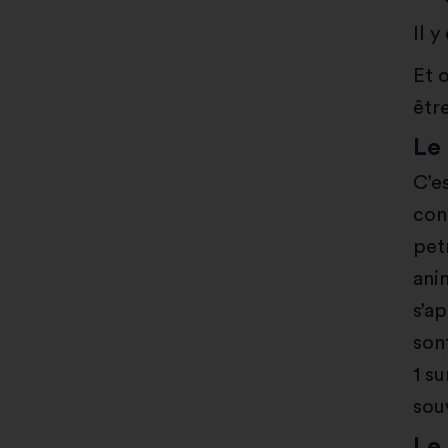
Il y
Et o
être
Le 
C’e
con
petr
ani
s’ap
son
1 su
sou
Le