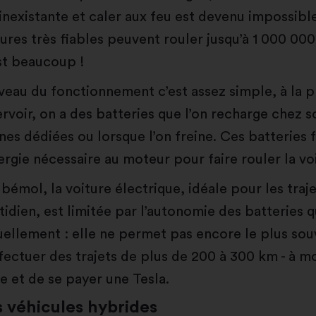
 inexistante et caler aux feu est devenu impossibl
tures très fiables peuvent rouler jusqu’à 1 000 000
st beaucoup !
iveau du fonctionnement c’est assez simple, à la p
ervoir, on a des batteries que l’on recharge chez so
nes dédiées ou lorsque l’on freine. Ces batteries 
nergie nécessaire au moteur pour faire rouler la vo
 bémol, la voiture électrique, idéale pour les traj
tidien, est limitée par l’autonomie des batteries q
uellement : elle ne permet pas encore le plus sou
ffectuer des trajets de plus de 200 à 300 km - à mo
he et de se payer une Tesla.
s véhicules hybrides