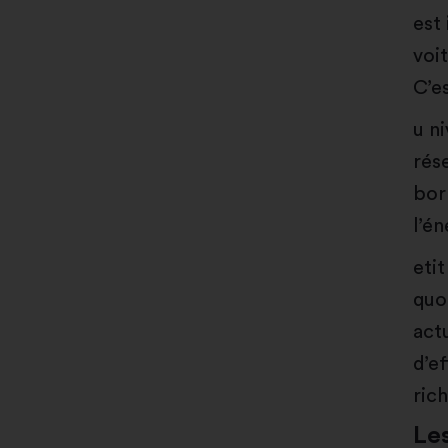
est
voi
C’e
u n
rés
bor
l’é
etit
quo
act
d’e
ric
Le