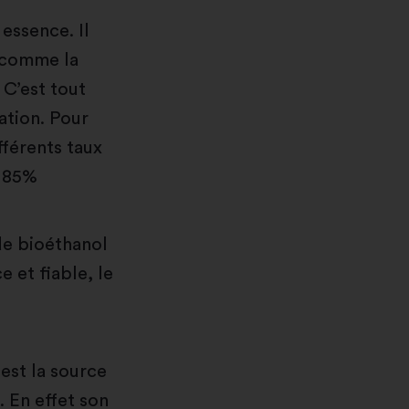
essence. Il
) comme la
 C’est tout
ation. Pour
ifférents taux
c 85%
de bioéthanol
e et fiable, le
 est la source
. En effet son