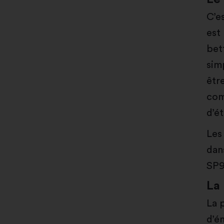
C’e
est
bet
sim
être
com
d’é
Les
dan
SP9
La
La 
d’é