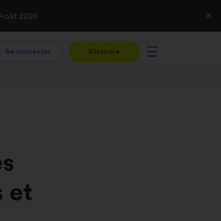
 Août 2026
Se connecter
S'inscrire
es
 et