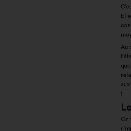
C’es
Ell
con
moy
Au 
l’él
que
rel
aux
!
Le
On v
sim