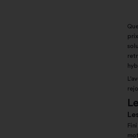
Que
prix
sol
ret
hyb
L’av
rejo
L
Les
Fin
mot