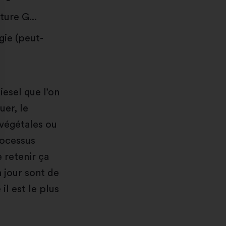
ture G...
gie (peut-
esel que l’on
uer, le
s végétales ou
rocessus
e retenir ça
n jour sont de
nnalisez vos Options
il est le plus
er vos paramètres de confidentialité, en garantis