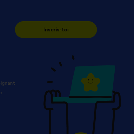
Inscris-toi
eignant
e
s