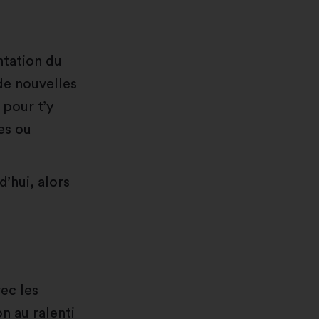
ntation du
 de nouvelles
 pour t’y
es ou
d’hui, alors
vec les
n au ralenti