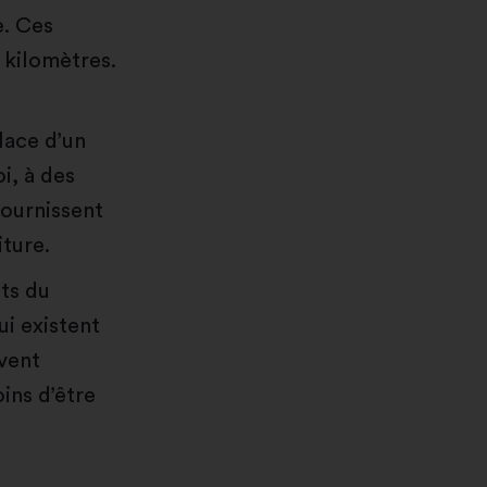
e. Ces
 kilomètres.
lace d’un
i, à des
fournissent
iture.
ets du
ui existent
vent
ins d’être