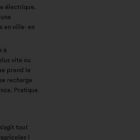
re électrique.
 une
 en ville- en
e à
plus vite ou
ue prend le
 se recharge
ence. Pratique
s’agit tout
agricoles !