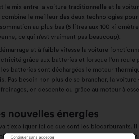
t le mix entre la voiture traditionnelle et la voitu
e combine le meilleur des deux technologies pour
sommation au plus bas (5 litres aux 100 kilomètres
enne, ce qui n’est vraiment pas beaucoup).
démarrage et à faible vitesse la voiture fonctionn
ectricité grâce aux batteries et lorsque l’on roule 
 les batteries sont déchargées le moteur thermiq
ais. Pas besoin non plus de se brancher, la voiture
 freinages, en descente ou grâce au moteur à ess
s nouvelles énergies
a t'expliquer ici ce que sont les biocarburants. Il 
plement des carburants issus de nos productions 
Continuer sans accepter