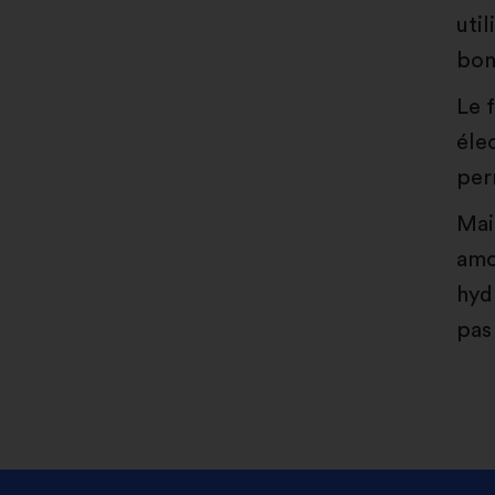
util
bon
Le 
éle
per
Mai
amo
hyd
pas