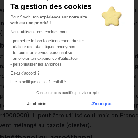
Ta gestion des cookies
 en a deux principaux, qu'on te détaille pour ta cul
Pour Stych, ton
expérience sur notre site
n fini par le nec plus ultra de la modernité, l'éner
web est une priorité
!
Nous utilisons des cookies pour:
) du futur : la pile à combustible !
- permettre le bon fonctionnement du site
biodiesel ou biogazole
- réaliser des statistiques anonymes
- te fournir un service personnalisé
st le pendant renouvelable et moins polluant du di
- améliorer ton expérience d'utilisateur
- personnaliser les annonces
nait tous (qu’on peut appeler, pour bien le disting
Es-tu d'accord ?
odiesiel). Il est issu de la transformation d’huile
Lire la politique de confidentialité
males comme les huiles de cuisson usagées. Ce p
Consentements certifiés par
pelle la transestérification (je sais, tes chances d
Je choisis
J'accepte
t de 1 sur 1000, et les chances que cela te serve u
Axeptio consent
Plateforme de Gestion du Consentement : Perso
r 1000000). Il peut être utilisé seul mais en France 
vent mélangé au gazole (diester).
Notre plateforme vous permet d'adapter et de gér
 bioéthanol ou agroéthanol