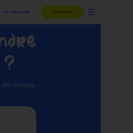
Se connecter
S'inscrire
indre
 ?
ite carrière :