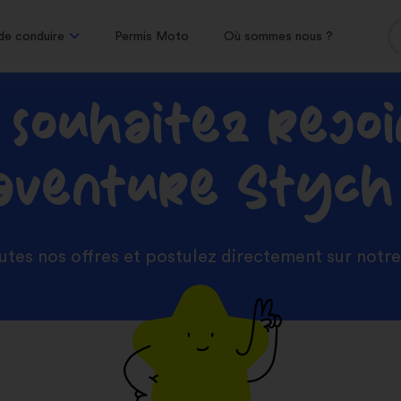
de conduire
Permis Moto
Où sommes nous ?
 souhaitez rejo
’aventure Stych
tes nos offres et postulez directement sur notre s