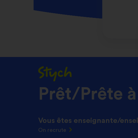
Prêt/Prête à
Vous êtes enseignante/
ense
On recrute