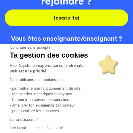
rejoindre ?
Inscris-toi
Vous êtes enseignante/
enseignant ?
On recrute
Continuer sans accepter
Ta gestion des cookies
Pour Stych, ton
expérience sur notre site
Code de la route
Contact
web est une priorité
!
Permis de conduire
Recrutement
Nous utilisons des cookies pour:
Permis CPF
CGV
- permettre le bon fonctionnement du site
Localisation
Mentions légales
- réaliser des statistiques anonymes
- te fournir un service personnalisé
- améliorer ton expérience d'utilisateur
Tous les avis clients
4.6/5 (51154 avis publiés)
- personnaliser les annonces
*selon étude interne disponible sur
https://www.stych.fr/etude
Es-tu d'accord ?
Comment sont calculés nos taux de réussite ?
Lire la politique de confidentialité
Nos taux de réussite sont calculés sur tous les élèves ayant