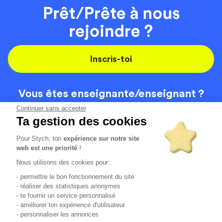
Prêt/Prête à nous
rejoindre ?
Inscris-toi
Vous êtes enseignante/
enseignant ?
On recrute
Continuer sans accepter
Ta gestion des cookies
Pour Stych, ton
expérience sur notre site
Code de la route
Contact
web est une priorité
!
Permis de conduire
Recrutement
Nous utilisons des cookies pour:
Permis CPF
CGV
- permettre le bon fonctionnement du site
Localisation
Mentions légales
- réaliser des statistiques anonymes
- te fournir un service personnalisé
- améliorer ton expérience d'utilisateur
Tous les avis clients
4.6/5 (51136 avis publiés)
- personnaliser les annonces