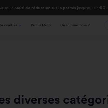
 Jusqu'à
350€ de réduction
sur le permis
jusqu'au Lundi 31
de conduire
Permis Moto
Où sommes nous ?
es diverses catégor