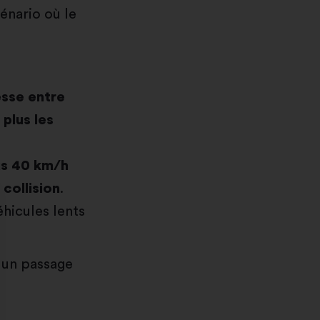
énario où le
esse entre
 plus les
us 40 km/h
collision
.
éhicules lents
r un passage