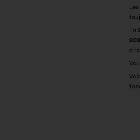
Le
tou
En
202
cir
Vou
Voi
fonc