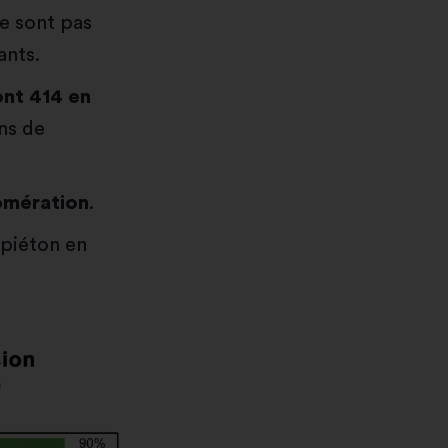
e sont pas
ants.
ont 414 en
ons de
lomération
.
 piéton en