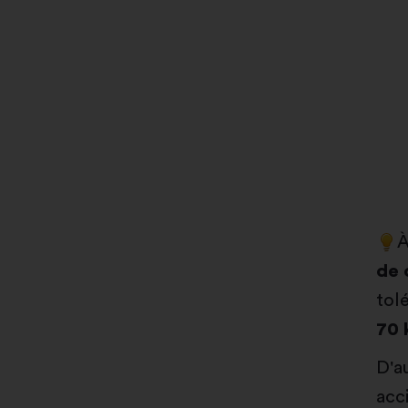
de 
tol
70 
D'a
acc