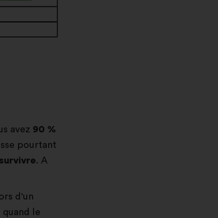
ous avez
90 %
tesse pourtant
survivre
. A
ors d'un
s
quand le