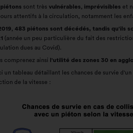
s
piétons
sont très
vulnérables
,
imprévisibles
et n
jours attentifs à la circulation, notamment les enf
2019
,
483 piétons sont décédés, tandis qu'ils s
1
(année un peu particulière du fait des restricti
culation dues au Covid).
s comprenez ainsi
l'utilité des zones 30 en agg
ci un tableau détaillant les chances de survie d'un
tion de la vitesse :