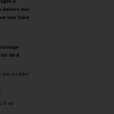
agés à
n dehors des
ur leur faire
 passage
rait de 6
z pas à céder
:
ù il ne