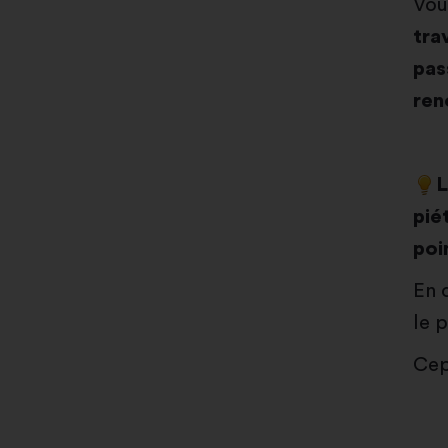
Vou
tra
pas
ren
L
pié
poi
En 
le 
Cep