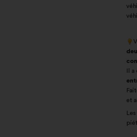
véh
véh
V
deu
con
Il a
ent
Fait
et 
Les
piét