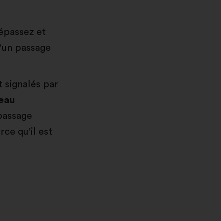
épassez et
'un passage
 signalés par
eau
passage
rce qu'il est