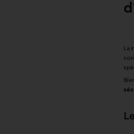
d
La
con
spéc
Bie
séc
Le