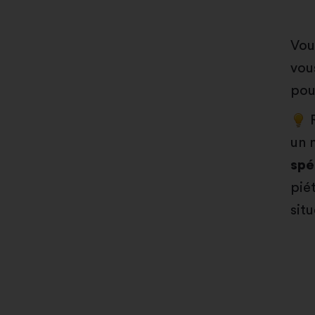
Vou
vou
pou
R
un 
spé
pié
sit