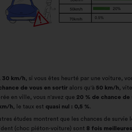
À
30 km/h
, si vous êtes heurté par une voiture, v
chance de vous en sortir
alors qu'à
50 km/h
, vi
érée en ville, vous n'avez que
20 % de chance de 
km/h
, le taux est
quasi nul : 0,5 %
.
utres études montrent que les chances de survie l
ident (choc piéton-voiture) sont
8 fois meilleure