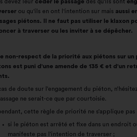
s devez leur
céder le passage
dès qu'ils sont
eng
verser
ou qu'ils en ont l'intention sur mais
aussi e
sages piétons. Il ne faut pas utiliser le klaxon po
oncer à traverser ou les inviter à se dépêcher.
e non-respect de la priorité aux piétons sur un
tons est puni d'une amende de 135 € et d'un ret
nts.
cas de doute sur l’engagement du piéton, n’hésite
passage ne serait-ce que par courtoisie.
endant, cette règle de priorité ne s’applique pas 
si le piéton est arrêté et fixe dans un endroit o
manifeste pas l’intention de traverser ;