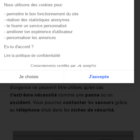
Nous utilisons des cookies pour:
- permettre le bon fonctionnement du site
- réaliser des statistiques anonymes
- te fournir un service personnalisé
- améliorer ton expérience d'utilisateur
- personnaliser les annonces
Es-tu d'accord ?
Lire la politique de confidentialité
Consentements certifiés par
Je choisis
J'accepte
Rappelez-vous bien que les emplacements d'arrêt
eptio consent
ateforme de Gestion du Consentement : Personnalisez 
d'urgence ne peuvent être utilisés qu'en cas
d'
extrême nécessité
comme une
panne
ou un
tre plateforme vous permet d'adapter et de gérer vos par
accident
. Vous pourrez
contacter
les
secours
grâce
au
téléphone
situé dans les
niches de sécurité
.