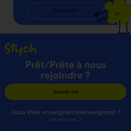
Inscris-toi !
Prêt/Prête à nous
rejoindre ?
Inscris-toi
Vous êtes enseignante/
enseignant ?
On recrute