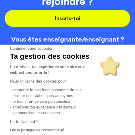
rejoindre ?
Inscris-toi
Vous êtes enseignante/
enseignant ?
On recrute
Continuer sans accepter
Ta gestion des cookies
Pour Stych, ton
expérience sur notre site
Code de la route
Contact
web est une priorité
!
Permis de conduire
Recrutement
Nous utilisons des cookies pour:
Permis CPF
CGV
- permettre le bon fonctionnement du site
Localisation
Mentions légales
- réaliser des statistiques anonymes
- te fournir un service personnalisé
- améliorer ton expérience d'utilisateur
Tous les avis clients
4.6/5 (51154 avis publiés)
- personnaliser les annonces
*selon étude interne disponible sur
https://www.stych.fr/etude
Es-tu d'accord ?
Comment sont calculés nos taux de réussite ?
Lire la politique de confidentialité
Nos taux de réussite sont calculés sur tous les élèves ayant