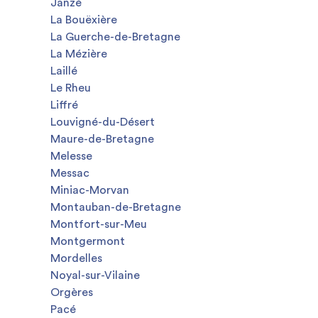
Janzé
La Bouëxière
La Guerche-de-Bretagne
La Mézière
Laillé
Le Rheu
Liffré
Louvigné-du-Désert
Maure-de-Bretagne
Melesse
Messac
Miniac-Morvan
Montauban-de-Bretagne
Montfort-sur-Meu
Montgermont
Mordelles
Noyal-sur-Vilaine
Orgères
Pacé