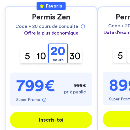
Favoris
Permis Zen
Per
Code +
2
Code +
20
cours de conduite
Date d'exam
Offre la plus économique
20
5
5
10
30
cours
89
799€
999€
prix public
Super Pro
Super Promo
Inscris-toi