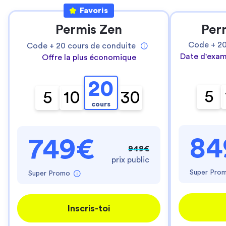
Favoris
Permis Zen
Per
Code +
2
Code +
20
cours de conduite
Date d'exam
Offre la plus économique
20
5
5
10
30
cours
84
749€
949€
prix public
Super Pro
Super Promo
Inscris-toi