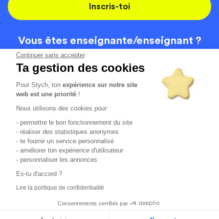
Inscris-toi
Vous êtes enseignante/
enseignant ?
On recrute
Continuer sans accepter
Ta gestion des cookies
Pour Stych, ton
expérience sur notre site
Code de la route
Contact
web est une priorité
!
Permis de conduire
Recrutement
Nous utilisons des cookies pour:
Permis CPF
CGV
- permettre le bon fonctionnement du site
Localisation
Mentions légales
- réaliser des statistiques anonymes
- te fournir un service personnalisé
- améliorer ton expérience d'utilisateur
Tous les avis clients
4.6/5 (51136 avis publiés)
- personnaliser les annonces
*selon étude interne disponible sur
https://www.stych.fr/etude
Es-tu d'accord ?
Comment sont calculés nos taux de réussite ?
Lire la politique de confidentialité
Nos taux de réussite sont calculés sur tous les élèves ayant
passé leur examen une ou deux fois au cours des 12 derniers
Consentements certifiés par
mois.