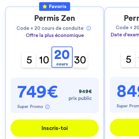
Favoris
Permis Zen
Per
Code +
2
Code +
20
cours de conduite
Date d'exam
Offre la plus économique
20
5
5
10
30
cours
84
749€
949€
prix public
Super Pro
Super Promo
Inscris-toi