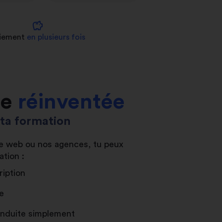
savings
iement
en plusieurs fois
le
réinventée
s ta formation
ite web ou nos agences, tu peux
ation :
ription
e
conduite simplement