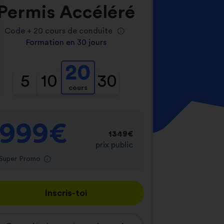
Permis Accéléré
Code +
20
cours de conduite
Formation en 30 jours
20
5
10
30
cours
nnalisez vos Options
er vos paramètres de confidentialité, en garantis
999€
1349€
prix public
Super Promo
Inscris-toi