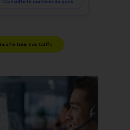
Consulte le contenu du pack
nsulte tous nos tarifs