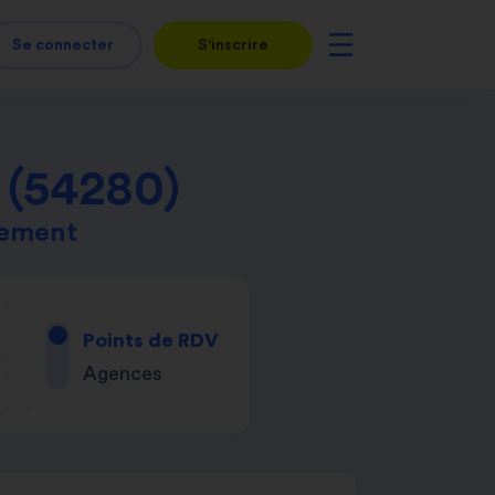
Se connecter
S'inscrire
 (54280)
tement
Points de RDV
Agences