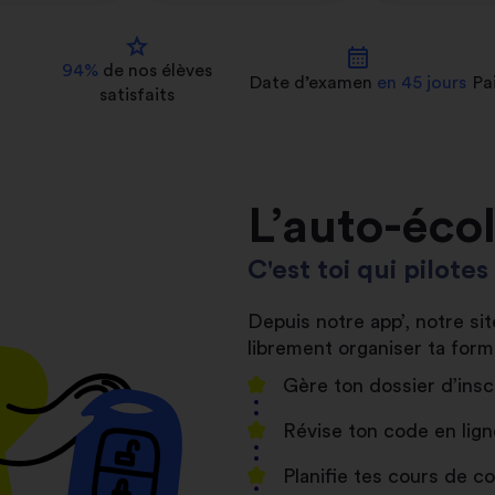
star
calendar_month
94%
de nos
élèves
Date d’examen
en 45 jours
Pa
satisfaits
L’auto-éco
C'est toi qui pilote
Depuis notre app’, notre s
librement organiser ta form
Gère ton dossier d’insc
Révise ton code en lign
Planifie tes cours de 