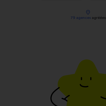
location_on
79 agences
agréées