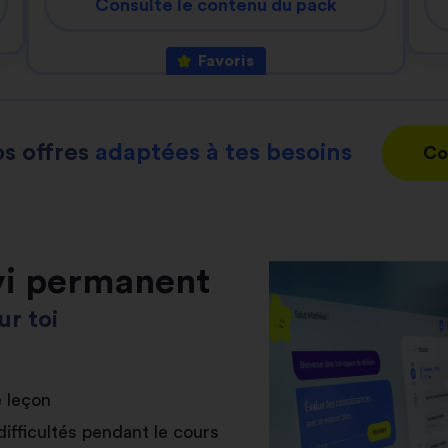
Consulte le contenu du pack
Favoris
s offres
adaptées à tes besoins
Co
vi permanent
r toi
e leçon
difficultés pendant le cours