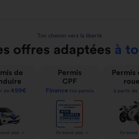
Ton chemin vers la liberté
s offres adaptées
à t
mis de
Permis
Permis
nduire
CPF
rou
499€
Finance
ir de
ton permis
à partir de
avoir plus
>
En savoir plus
>
En savoir