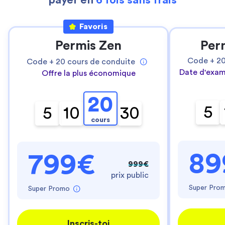
payer en
6 fois sans frais
Favoris
Permis Zen
Per
Code +
2
Code +
20
cours de conduite
Date d'exam
Offre la plus économique
20
5
5
10
30
cours
89
799€
999€
prix public
Super Pro
Super Promo
Inscris-toi