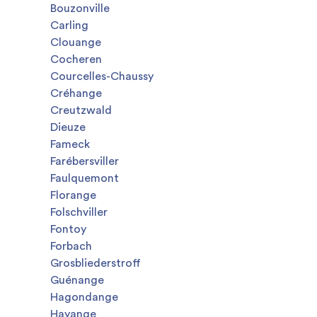
Bouzonville
Carling
Clouange
Cocheren
Courcelles-Chaussy
Créhange
Creutzwald
Dieuze
Fameck
Farébersviller
Faulquemont
Florange
Folschviller
Fontoy
Forbach
Grosbliederstroff
Guénange
Hagondange
Hayange