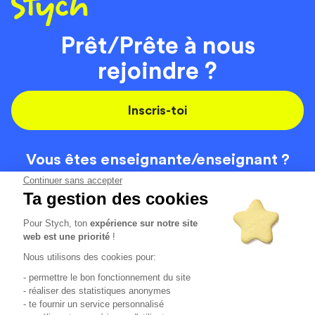
Prêt/Prête à nous
rejoindre ?
Inscris-toi
Vous êtes enseignante/
enseignant ?
On recrute
Continuer sans accepter
Ta gestion des cookies
Pour Stych, ton
expérience sur notre site
Code de la route
Contact
web est une priorité
!
Permis de conduire
Recrutement
Nous utilisons des cookies pour:
Permis CPF
CGV
- permettre le bon fonctionnement du site
Localisation
Mentions légales
- réaliser des statistiques anonymes
- te fournir un service personnalisé