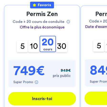
Favoris
Permis Zen
Per
Code +
2
Code +
20
cours de conduite
Date d'exam
Offre la plus économique
20
5
5
10
30
cours
84
749€
949€
prix public
Super Pro
Super Promo
Inscris-toi