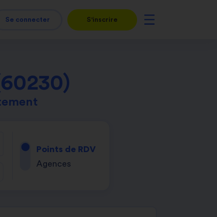
Se connecter
S'inscrire
(60230)
rtement
Points de RDV
Agences