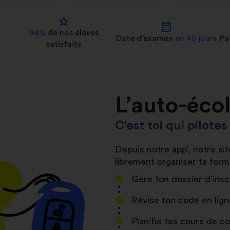
star
calendar_month
94%
de nos
élèves
Date d’examen
en 45 jours
Pa
satisfaits
L’auto-éco
C'est toi qui pilote
Depuis notre app’, notre s
librement organiser ta form
Gère ton dossier d’insc
Révise ton code en lign
Planifie tes cours de 