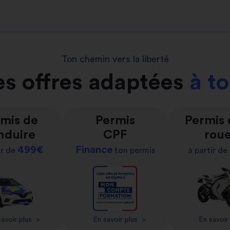
Ton chemin vers la liberté
s offres adaptées
à t
mis de
Permis
Permis
nduire
CPF
rou
499€
Finance
ir de
ton permis
à partir de
avoir plus
>
En savoir plus
>
En savoir