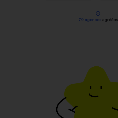
location_on
79 agences
agréées