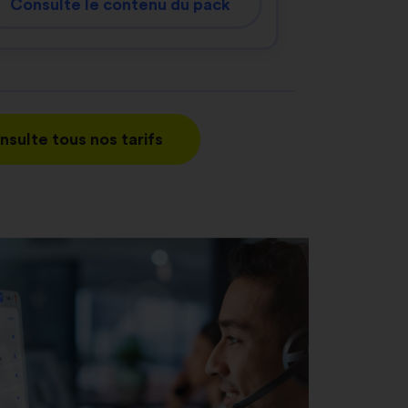
Consulte le contenu du pack
nsulte tous nos tarifs