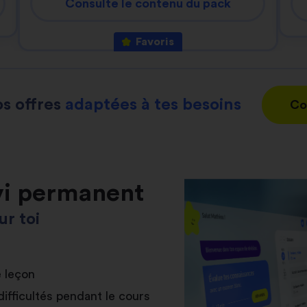
Consulte le contenu du pack
Favoris
s offres
adaptées à tes besoins
Co
vi permanent
r toi
e leçon
difficultés pendant le cours