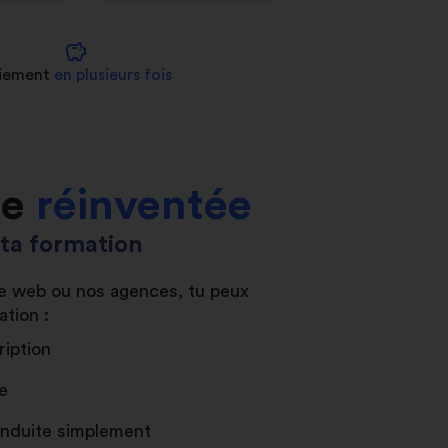
savings
iement
en plusieurs fois
le
réinventée
s ta formation
ite web ou nos agences, tu peux
ation :
ription
e
conduite simplement