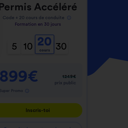
Permis Accéléré
Code +
20
cours de conduite
Formation en 30 jours
20
5
10
30
cours
nnalisez vos Options
er vos paramètres de confidentialité, en garantis
899€
1249€
prix public
Super Promo
Inscris-toi