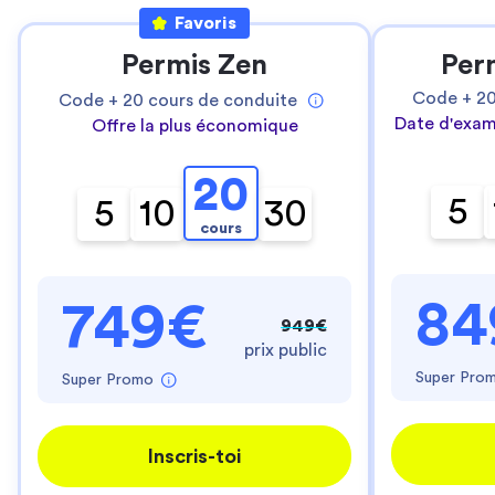
Favoris
Permis Zen
Per
Code +
2
Code +
20
cours de conduite
Date d'exam
Offre la plus économique
20
5
5
10
30
cours
84
749€
949€
prix public
Super Pro
Super Promo
Inscris-toi