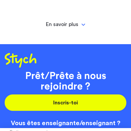
En savoir plus
Prêt/Prête à nous
rejoindre ?
Inscris-toi
Vous êtes enseignante/
enseignant ?
On recrute