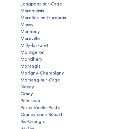
Longpont-sur-Orge
Marcoussis
Marolles-en-Hurepoix
Massy
Mennecy
Méréville
Milly-la-Forêt
Montgeron
Montlhéry
Morangis
Morigny-Champigny
Morsang-sur-Orge
Nozay
Orsay
Palaiseau
Paray-Vieille-Poste
Quincy-sous-Sénart
Ris-Orangis
Saclay