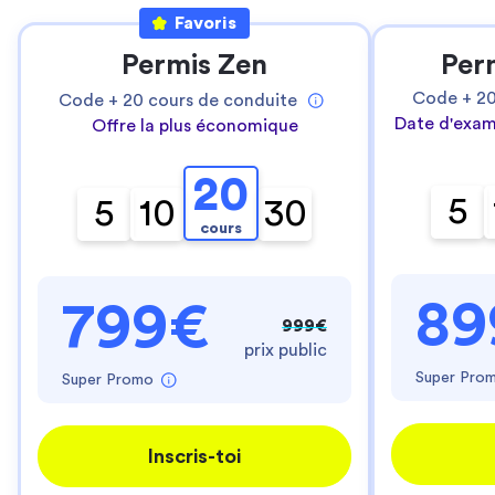
Favoris
Permis Zen
Per
Code +
2
Code +
20
cours de conduite
Date d'exam
Offre la plus économique
20
5
5
10
30
cours
89
799€
999€
prix public
Super Pro
Super Promo
Inscris-toi