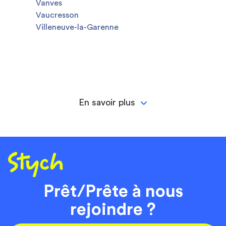
Vanves
Vaucresson
Villeneuve-la-Garenne
En savoir plus
Prêt/Prête à nous
rejoindre ?