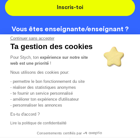
Inscris-toi
Vous êtes enseignante/
enseignant ?
On recrute
Continuer sans accepter
Ta gestion des cookies
Pour Stych, ton
expérience sur notre site
Code de la route
Contact
web est une priorité
!
Permis de conduire
Recrutement
Nous utilisons des cookies pour:
Permis CPF
CGV
- permettre le bon fonctionnement du site
Localisation
Mentions légales
- réaliser des statistiques anonymes
- te fournir un service personnalisé
- améliorer ton expérience d'utilisateur
Tous les avis clients
4.6/5 (51125 avis publiés)
- personnaliser les annonces
*selon étude interne disponible sur
https://www.stych.fr/etude
Es-tu d'accord ?
Comment sont calculés nos taux de réussite ?
Lire la politique de confidentialité
Nos taux de réussite sont calculés sur tous les élèves ayant
passé leur examen une ou deux fois au cours des 12 derniers
Consentements certifiés par
mois.