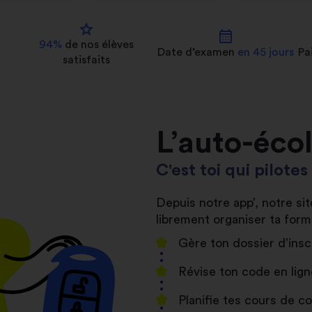
star
calendar_month
94%
de nos
élèves
Date d’examen
en 45 jours
Pa
satisfaits
L’auto-éco
C'est toi qui pilote
Depuis notre app’, notre s
librement organiser ta form
Gère ton dossier d’insc
Révise ton code en lign
Planifie tes cours de 