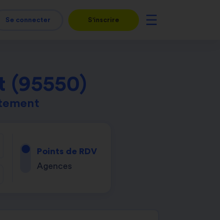
Se connecter
S'inscrire
t (95550)
rtement
Points de RDV
Agences