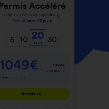
Permis Accéléré
Code +
20
cours de conduite
Formation en 30 jours
20
5
10
30
cours
nnalisez vos Options
er vos paramètres de confidentialité, en garantis
1049€
1399€
prix public
Super Promo
Inscris-toi