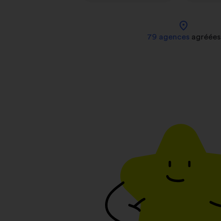
location_on
79 agences
agréées