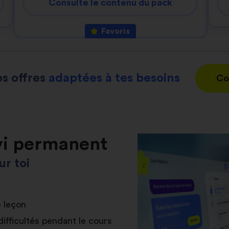
Consulte le contenu du pack
Favoris
s offres
adaptées à tes besoins
Co
vi permanent
r toi
e leçon
difficultés pendant le cours