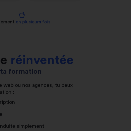
savings
iement
en plusieurs fois
le
réinventée
s ta formation
ite web ou nos agences, tu peux
ation :
ription
e
conduite simplement