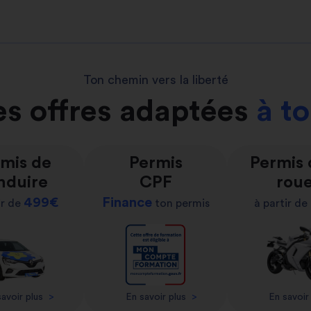
Ton chemin vers la liberté
s offres adaptées
à t
mis de
Permis
Permis
nduire
CPF
rou
499€
Finance
ir de
ton permis
à partir de
avoir plus
>
En savoir plus
>
En savoir