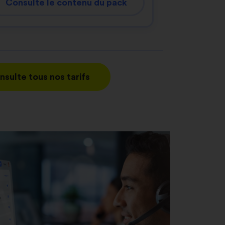
Consulte le contenu du pack
nsulte tous nos tarifs