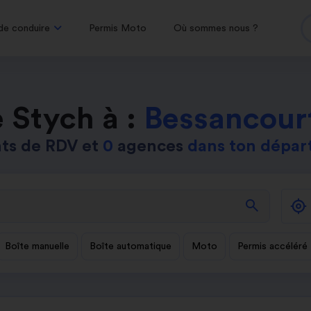
de conduire
Permis Moto
Où sommes nous ?
 Stych à :
Bessancour
ts de RDV et
0
agences
dans ton dépa
search
Boîte manuelle
Boîte automatique
Moto
Permis accéléré