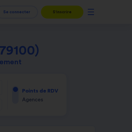
Se connecter
S'inscrire
(79100)
tement
Points de RDV
Agences