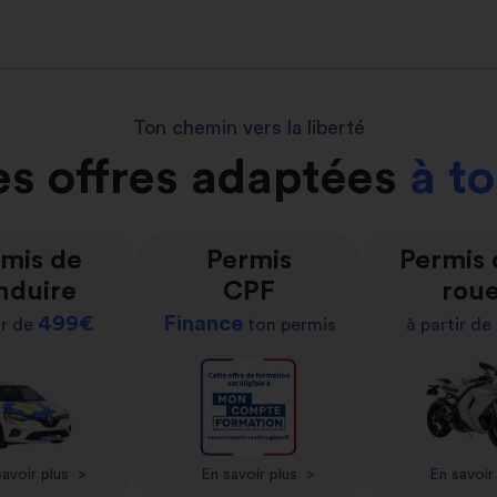
Ton chemin vers la liberté
s offres adaptées
à t
mis de
Permis
Permis
nduire
CPF
rou
499€
Finance
ir de
ton permis
à partir de
avoir plus
>
En savoir plus
>
En savoir