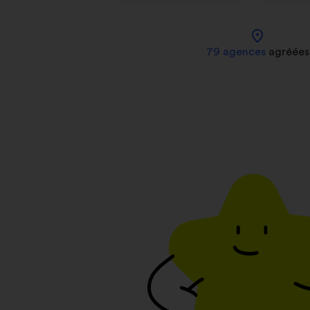
location_on
79 agences
agréées