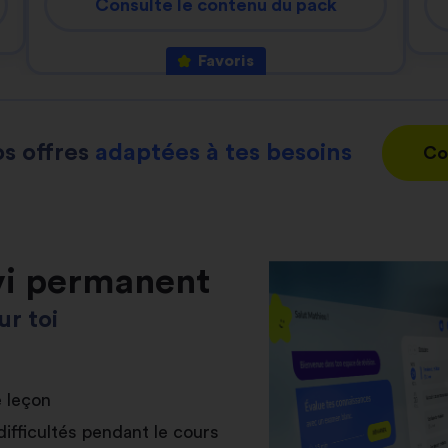
Consulte le contenu du pack
Favoris
s offres
adaptées à tes besoins
Co
vi permanent
r toi
e leçon
difficultés pendant le cours