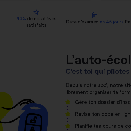
star
calendar_month
94%
de nos
élèves
Date d’examen
en 45 jours
Pa
satisfaits
L’auto-éco
C'est toi qui pilote
Depuis notre app’, notre s
librement organiser ta form
Gère ton dossier d’insc
Révise ton code en lign
Planifie tes cours de 