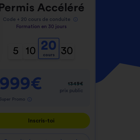
Permis Accéléré
Code +
20
cours de conduite
Formation en 30 jours
20
5
10
30
cours
nnalisez vos Options
er vos paramètres de confidentialité, en garantis
999€
1349€
prix public
Super Promo
Inscris-toi