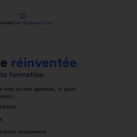
savings
iement
en plusieurs fois
le
réinventée
s ta formation
ite web ou nos agences, tu peux
ation :
ription
e
conduite simplement