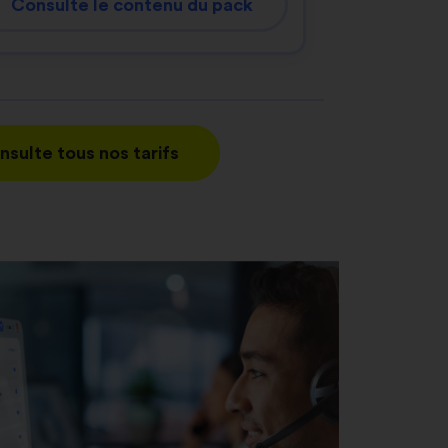
Consulte le contenu du pack
nsulte tous nos tarifs