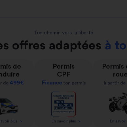
Ton chemin vers la liberté
s offres adaptées
à t
mis de
Permis
Permis
nduire
CPF
rou
499€
Finance
ir de
ton permis
à partir de
avoir plus
>
En savoir plus
>
En savoir