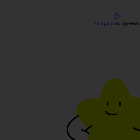
location_on
79 agences
agréées