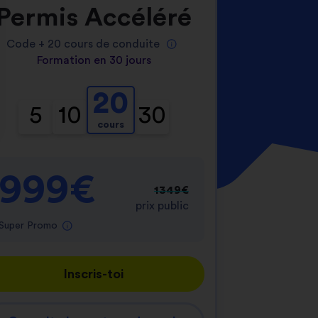
Permis Accéléré
Code +
20
cours de conduite
Formation en 30 jours
20
5
10
30
cours
nnalisez vos Options
er vos paramètres de confidentialité, en garantis
999€
1349€
prix public
Super Promo
Inscris-toi