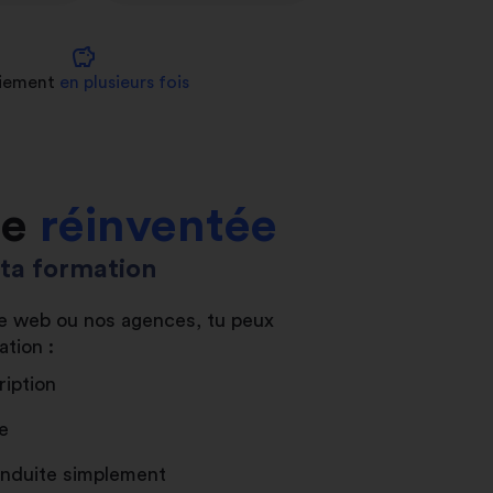
savings
iement
en plusieurs fois
le
réinventée
s ta formation
ite web ou nos agences, tu peux
ation :
ription
e
conduite simplement