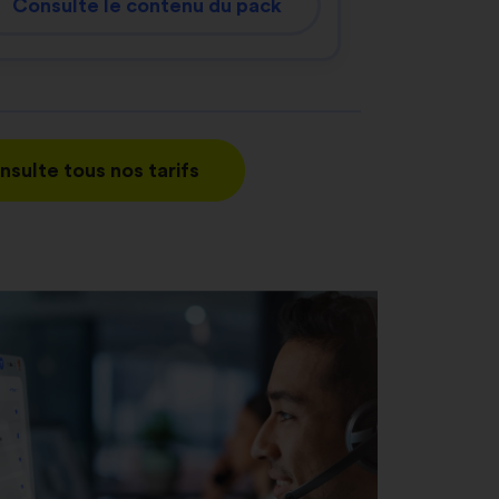
Consulte le contenu du pack
nsulte tous nos tarifs