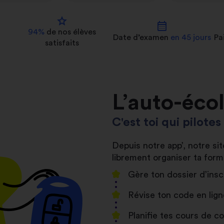
star
calendar_month
94%
de nos
élèves
Date d’examen
en 45 jours
Pa
satisfaits
L’auto-éco
C'est toi qui pilote
Depuis notre app’, notre s
librement organiser ta form
Gère ton dossier d’insc
Révise ton code en lign
Planifie tes cours de 