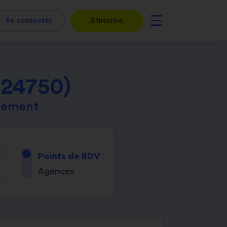
Se connecter
S'inscrire
(24750)
tement
Points de RDV
Agences