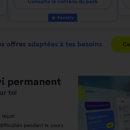
Consulte le contenu du pack
Favoris
s offres
adaptées à tes besoins
Co
vi permanent
r toi
e leçon
difficultés pendant le cours