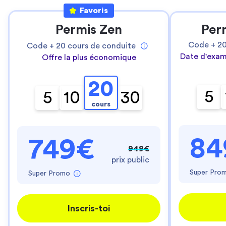
Favoris
Permis Zen
Per
Code +
2
Code +
20
cours de conduite
Date d'exam
Offre la plus économique
20
5
5
10
30
cours
84
749€
949€
prix public
Super Pro
Super Promo
Inscris-toi