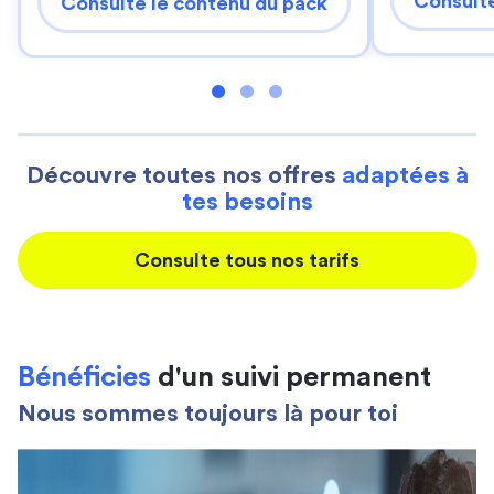
Consulte
Consulte le contenu du pack
Découvre toutes nos offres
adaptées à
tes besoins
Consulte tous nos tarifs
Bénéficies
d'un suivi permanent
Nous sommes toujours là pour toi