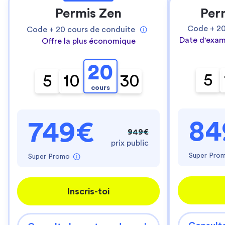
Permis Zen
Per
Code +
2
Code +
20
cours de conduite
Date d'exam
Offre la plus économique
20
5
5
10
30
cours
84
749€
949€
prix public
Super Pro
Super Promo
Inscris-toi