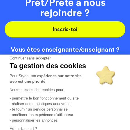
Prêt/Prête à nous
rejoindre ?
Inscris-toi
Vous êtes enseignante/
enseignant ?
On recrute
Continuer sans accepter
Ta gestion des cookies
Pour Stych, ton
expérience sur notre site
Code de la route
Contact
web est une priorité
!
Permis de conduire
Recrutement
Nous utilisons des cookies pour:
Permis CPF
CGV
- permettre le bon fonctionnement du site
Localisation
Mentions légales
- réaliser des statistiques anonymes
- te fournir un service personnalisé
- améliorer ton expérience d'utilisateur
Tous les avis clients
4.6/5 (51125 avis publiés)
- personnaliser les annonces
*selon étude interne disponible sur
https://www.stych.fr/etude
Es-tu d'accord ?