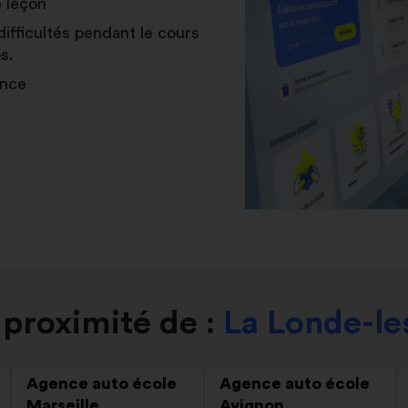
e leçon
difficultés pendant le cours
s.
ance
proximité de :
La Londe-le
Agence auto école
Agence auto école
Marseille
Avignon