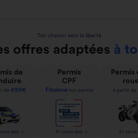
Ton chemin vers la liberté
s offres adaptées
à t
mis de
Permis
Permis
nduire
CPF
rou
499€
Finance
ir de
ton permis
à partir de
avoir plus
>
En savoir plus
>
En savoir