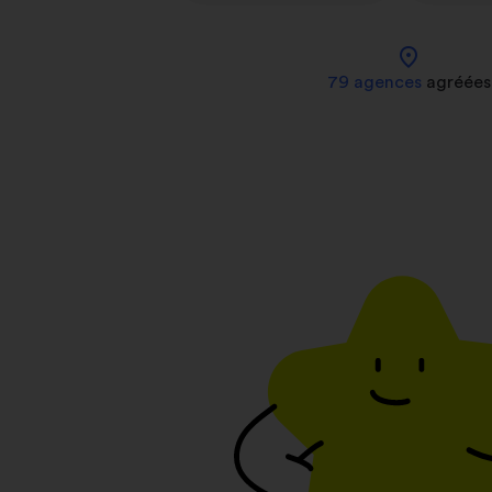
location_on
79 agences
agréées