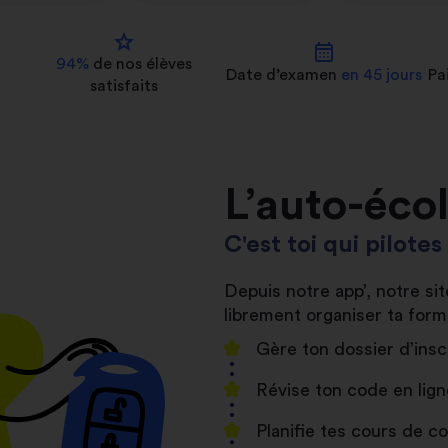
star
calendar_month
94%
de nos
élèves
Date d’examen
en 45 jours
Pa
satisfaits
L’auto-éco
C'est toi qui pilote
Depuis notre app’, notre s
librement organiser ta form
Gère ton dossier d’insc
Révise ton code en lign
Planifie tes cours de 