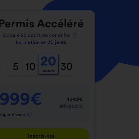
Permis Accéléré
Code +
20
cours de conduite
Formation en 30 jours
20
nnalisez vos Options
5
10
30
cours
er vos paramètres de confidentialité, en garantis
999€
1349€
prix public
Super Promo
Inscris-toi