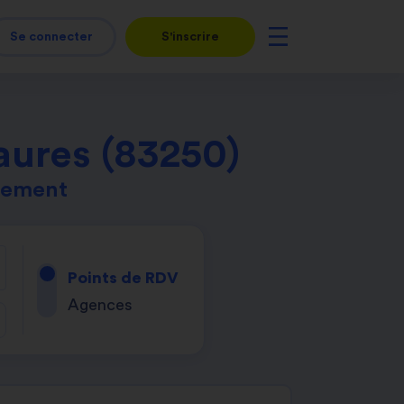
Se connecter
S'inscrire
aures (83250)
tement
Points de RDV
Agences