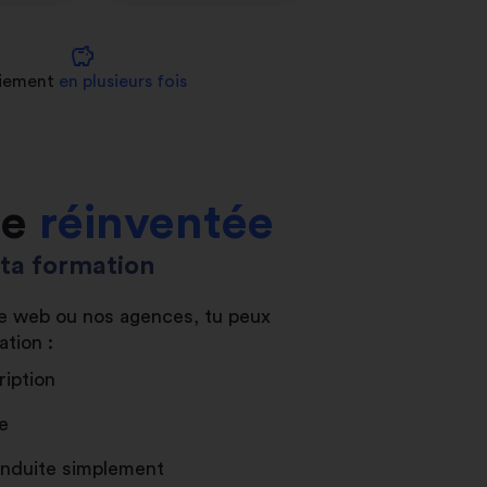
savings
iement
en plusieurs fois
le
réinventée
s ta formation
ite web ou nos agences, tu peux
ation :
ription
e
conduite simplement