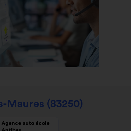
s-Maures (83250)
Agence auto école
Antibes