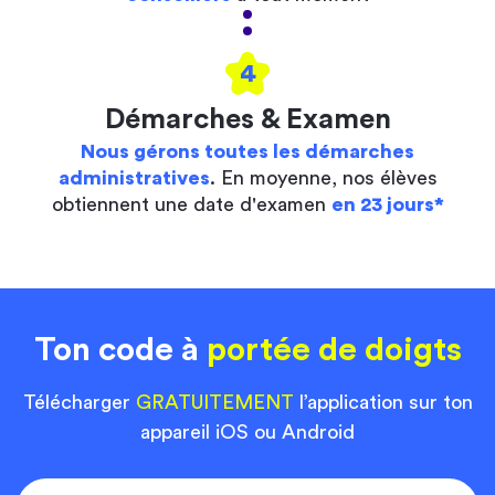
4
Démarches & Examen
Nous gérons toutes les démarches
administratives
. En moyenne, nos élèves
obtiennent une date d'examen
en 23 jours*
Ton code à
portée de doigts
Télécharger
GRATUITEMENT
l’application sur ton
appareil iOS ou Android