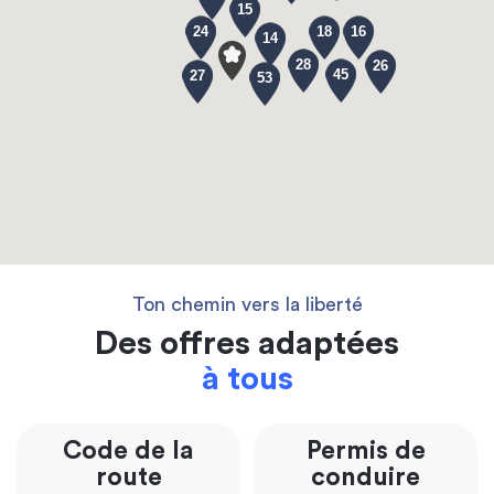
15
24
18
16
14
28
26
45
27
53
Ton chemin vers la liberté
Des offres adaptées
à tous
Code de la
Permis de
route
conduire