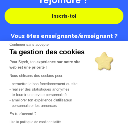
Inscris-toi
Vous êtes enseignante/
enseignant ?
On recrute
Continuer sans accepter
Ta gestion des cookies
Pour Stych, ton
expérience sur notre site
Code de la route
Contact
web est une priorité
!
Permis de conduire
Recrutement
Nous utilisons des cookies pour:
Permis CPF
CGV
- permettre le bon fonctionnement du site
Localisation
Mentions légales
- réaliser des statistiques anonymes
- te fournir un service personnalisé
- améliorer ton expérience d'utilisateur
Tous les avis clients
4.6/5 (51136 avis publiés)
- personnaliser les annonces
*selon étude interne disponible sur
https://www.stych.fr/etude
Es-tu d'accord ?
Comment sont calculés nos taux de réussite ?
Lire la politique de confidentialité
Nos taux de réussite sont calculés sur tous les élèves ayant