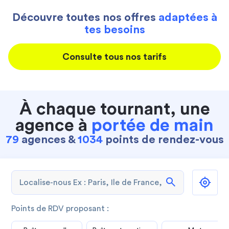
Découvre toutes nos offres
adaptées à
tes besoins
Consulte tous nos tarifs
À chaque tournant, une
agence à
portée de main
79
agences &
1034
points de rendez-vous
search
Points de RDV proposant :