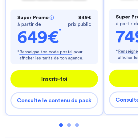
Super P
Super Promo
849€
à partir d
à partir de
prix public
*
74
649€
*
Renseigne
*
Renseigne ton code postal
pour
afficher l
afficher les tarifs de ton agence.
Inscris-toi
Consulte
Consulte le contenu du pack