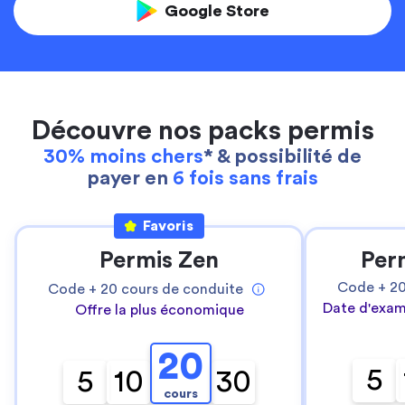
Google Store
Découvre nos packs permis
30% moins chers
* & possibilité de
payer en
6 fois sans frais
Favoris
Permis Zen
Per
Code +
2
Code +
20
cours de conduite
Date d'exam
Offre la plus économique
20
5
5
10
30
cours