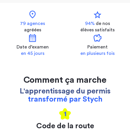
location_on
star
79 agences
94%
de nos
agréées
élèves satisfaits
calendar_month
savings
Date d’examen
Paiement
en 45 jours
en plusieurs fois
Comment ça marche
L'apprentissage du permis
transformé par Stych
1
Code de la route