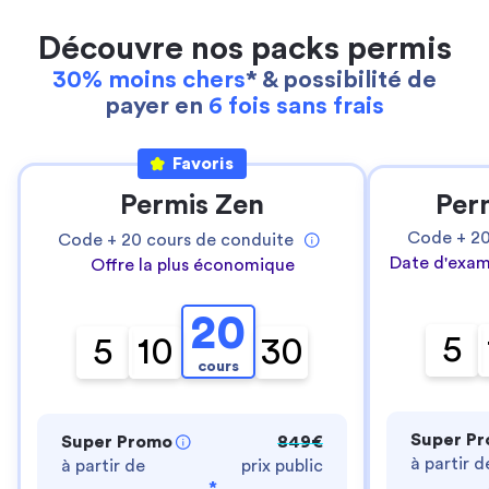
Découvre nos packs permis
30% moins chers
* & possibilité de
payer en
6 fois sans frais
Favoris
Permis Zen
Per
Code +
2
Code +
20
cours de conduite
Date d'exam
Offre la plus économique
20
5
5
10
30
cours
Super P
Super Promo
849€
à partir d
à partir de
prix public
*