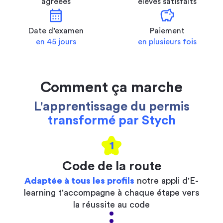
agréées
élèves satisfaits
calendar_month
savings
Date d’examen
Paiement
en 45 jours
en plusieurs fois
Comment ça marche
L'apprentissage du permis
transformé par Stych
1
Code de la route
Adaptée à tous les profils
notre appli d'E-
learning t'accompagne à chaque étape vers
la réussite au code