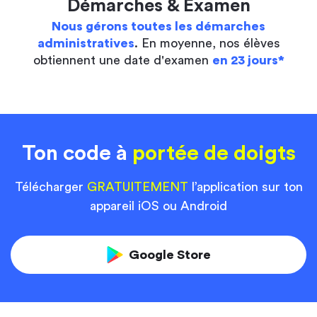
Démarches & Examen
Nous gérons toutes les démarches
administratives
. En moyenne, nos élèves
obtiennent une date d'examen
en 23 jours*
Ton code à
portée de doigts
Télécharger
GRATUITEMENT
l’application sur ton
appareil iOS ou Android
Google Store