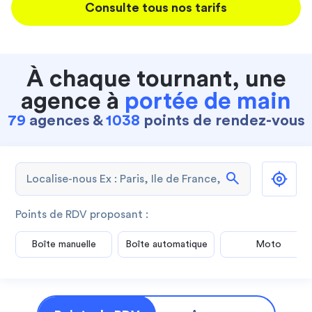
Consulte tous nos tarifs
À chaque tournant, une
agence à
portée de main
79
agences &
1038
points de rendez-vous
search
Points de RDV proposant :
Boîte manuelle
Boîte automatique
Moto