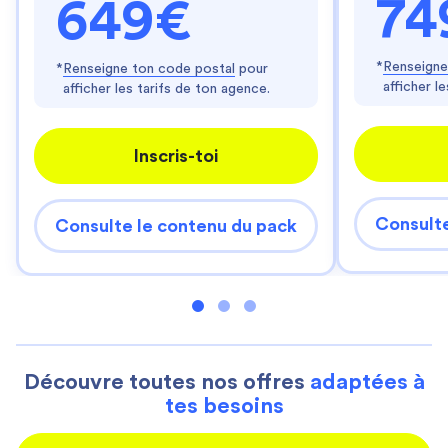
74
649€
*
Renseigne
*
Renseigne ton code postal
pour
afficher l
afficher les tarifs de ton agence.
Inscris-toi
Consulte
Consulte le contenu du pack
Découvre toutes nos offres
adaptées à
tes besoins