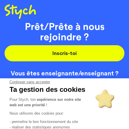
Prêt/Prête à nous
rejoindre ?
Inscris-toi
Vous êtes enseignante/
enseignant ?
On recrute
Continuer sans accepter
Ta gestion des cookies
Pour Stych, ton
expérience sur notre site
Code de la route
Contact
web est une priorité
!
Permis de conduire
Recrutement
Nous utilisons des cookies pour:
Permis CPF
CGV
- permettre le bon fonctionnement du site
Localisation
Mentions légales
- réaliser des statistiques anonymes