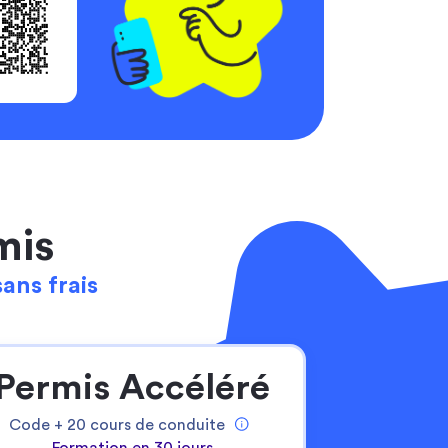
mis
sans frais
Permis Accéléré
Code +
20
cours de conduite
Formation en 30 jours