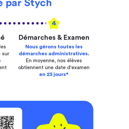
 par Stych
4
sé
Démarches & Examen
les
Nous gérons toutes les
 sur
démarches administratives
.
s
En moyenne, nos élèves
ent
obtiennent une date d'examen
en 23 jours*