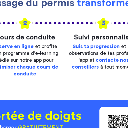
ssage du permis
transformé
2
3
ours de conduite
Suivi personnali
serve en ligne
et profite
Suis ta progression
et 
n programme d'e-learning
observations de tes profs
édié sur notre app pour
l'app et
contacte no
imiser chaque cours de
conseillers
à tout mom
conduite
rtée de doigts
charger
GRATUITEMENT