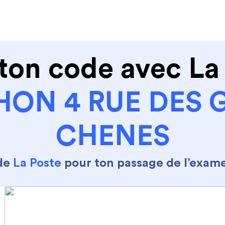
de conduire
Permis Moto
Où sommes nous ?
ton code avec La
HON 4 RUE DES 
CHENES
 de
La Poste
pour ton passage de l’exam