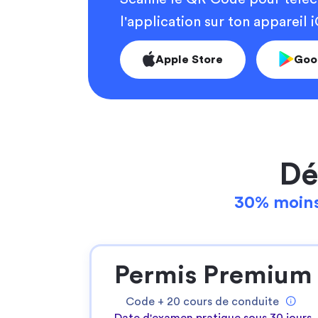
l'application sur ton appareil
Apple Store
Goo
Dé
30% moins
Permis Premium
Code +
20
cours de conduite
Date d'examen pratique sous 30 jours