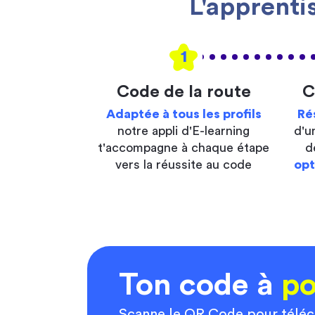
L'apprenti
1
Code de la route
C
Adaptée à tous les profils
Ré
notre appli d'E-learning
d'u
t'accompagne à chaque étape
d
vers la réussite au code
opt
Ton code à
po
Scanne le QR Code pour télé