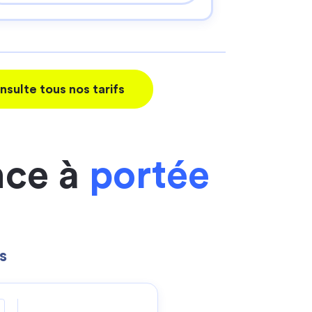
nsulte tous nos tarifs
nce à
portée
s