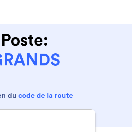
Se connecter
S'inscrire
 Poste:
GRANDS
en du
code de la route