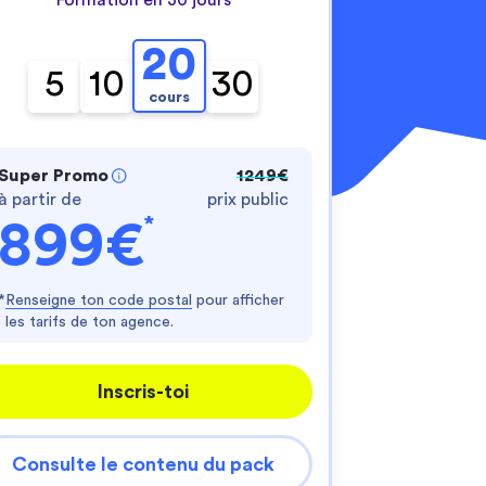
20
5
10
30
cours
Super Promo
1249€
à partir de
prix public
nnalisez vos Options
*
899€
er vos paramètres de confidentialité, en garantis
*
Renseigne ton code postal
pour afficher
les tarifs de ton agence.
Inscris-toi
Consulte le contenu du pack