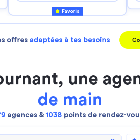
Favoris
s offres
adaptées à tes besoins
Co
ournant, une age
de main
79
agences &
1038
points de rendez-vou