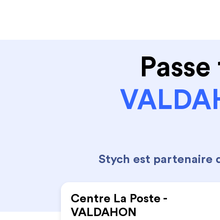
Code de la route
Permis 
Passe 
VALDA
Stych est partenaire
Centre La Poste -
VALDAHON