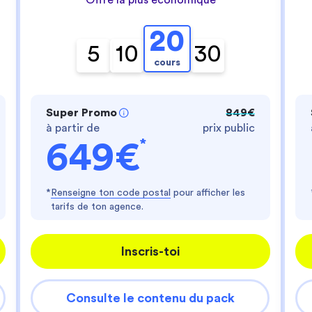
- te fournir un service personnalisé
- améliorer ton expérience d'utilisateur
- personnaliser les annonces
20
Es-tu d'accord ?
5
10
30
cours
Lire la politique de confidentialité
Consentements certifiés par
Super Promo
849€
Je choisis
J'accepte
à partir de
prix public
Axeptio consent
Plateforme de Gestion du Consentement : Perso
*
649€
Notre plateforme vous permet d'adapter et de gér
*
Renseigne ton code postal
pour afficher les
tarifs de ton agence.
Inscris-toi
Consulte le contenu du pack