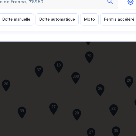
search
Boîte manuelle
Boîte automatique
Moto
Permis accéléré
61
70
10
37
300
20
20
26
27
22
39
20
35
27