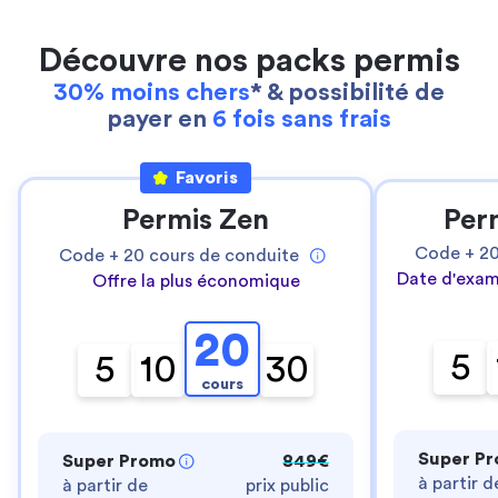
Découvre nos packs permis
30% moins chers
* & possibilité de
payer en
6 fois sans frais
Favoris
Permis Zen
Per
Code +
2
Code +
20
cours de conduite
Date d'exam
Offre la plus économique
20
5
5
10
30
cours
Super P
Super Promo
849€
à partir d
à partir de
prix public