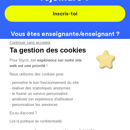
Inscris-toi
Vous êtes enseignante/
enseignant ?
On recrute
Continuer sans accepter
Ta gestion des cookies
Pour Stych, ton
expérience sur notre site
Code de la route
Contact
web est une priorité
!
Permis de conduire
Recrutement
Nous utilisons des cookies pour:
Permis CPF
CGV
- permettre le bon fonctionnement du site
Localisation
Mentions légales
- réaliser des statistiques anonymes
- te fournir un service personnalisé
- améliorer ton expérience d'utilisateur
Tous les avis clients
4.6/5 (51154 avis publiés)
- personnaliser les annonces
*selon étude interne disponible sur
https://www.stych.fr/etude
Es-tu d'accord ?
Comment sont calculés nos taux de réussite ?
Lire la politique de confidentialité
Nos taux de réussite sont calculés sur tous les élèves ayant