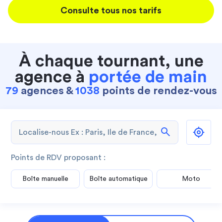
Consulte tous nos tarifs
À chaque tournant, une
agence à
portée de main
79
agences &
1038
points de rendez-vous
search
Points de RDV proposant :
Boîte manuelle
Boîte automatique
Moto