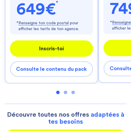
*
74
649€
*
Renseigne
*
Renseigne ton code postal
pour
afficher l
afficher les tarifs de ton agence.
Inscris-toi
Consulte
Consulte le contenu du pack
Découvre toutes nos offres
adaptées à
tes besoins