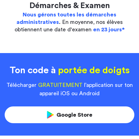
Démarches & Examen
Nous gérons toutes les démarches
administratives
. En moyenne, nos élèves
obtiennent une date d'examen
en 23 jours*
Ton code à
portée de doigts
Télécharger
GRATUITEMENT
l’application sur ton
appareil iOS ou Android
Google Store