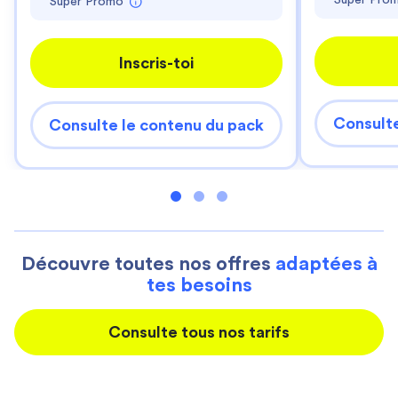
Super Pro
Super Promo
Inscris-toi
Consulte
Consulte le contenu du pack
Découvre toutes nos offres
adaptées à
tes besoins
Consulte tous nos tarifs