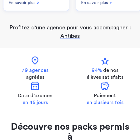
En savoir plus
>
En savoir plus
>
Profitez d'une agence pour vous accompagner :
Antibes
location_on
star
79 agences
94%
de nos
agréées
élèves satisfaits
calendar_month
savings
Date d’examen
Paiement
en 45 jours
en plusieurs fois
Découvre nos packs permis
à