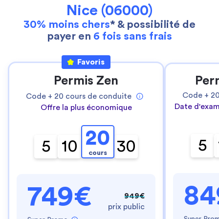
Nice (06000)
30% moins chers
* & possibilité de
payer en
6 fois sans frais
Favoris
Permis Zen
Per
Code +
2
Code +
20
cours de conduite
Date d'exam
Offre la plus économique
20
5
5
10
30
cours
84
749€
949€
prix public