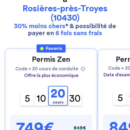
Rosières-près-Troyes
(10430)
30% moins chers
* & possibilité de
payer en
6 fois sans frais
Favoris
Permis Zen
Per
Code +
2
Code +
20
cours de conduite
Date d'exam
Offre la plus économique
20
5
5
10
30
cours
84
749€
949€