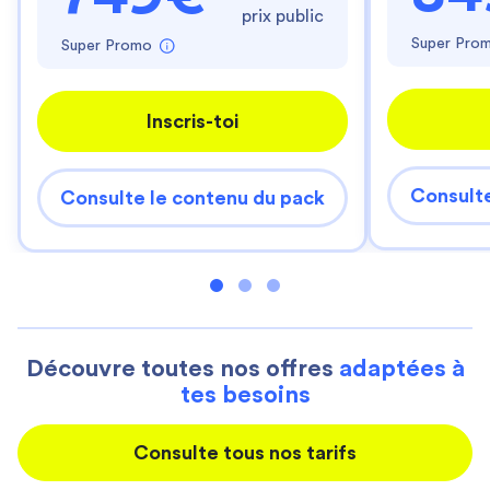
prix public
Super Pro
Super Promo
Inscris-toi
Consulte
Consulte le contenu du pack
Découvre toutes nos offres
adaptées à
tes besoins
Consulte tous nos tarifs