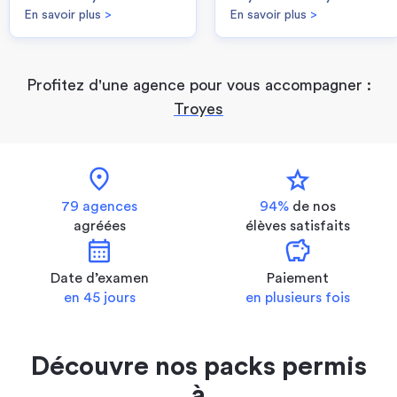
En savoir plus
>
En savoir plus
>
Profitez d'une agence pour vous accompagner :
Troyes
location_on
star
79 agences
94%
de nos
agréées
élèves satisfaits
calendar_month
savings
Date d’examen
Paiement
en 45 jours
en plusieurs fois
Découvre nos packs permis
à