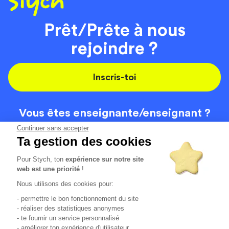
Prêt/Prête à nous
rejoindre ?
Inscris-toi
Vous êtes enseignante/
enseignant ?
On recrute
Continuer sans accepter
Ta gestion des cookies
Pour Stych, ton
expérience sur notre site
Code de la route
Contact
web est une priorité
!
Permis de conduire
Recrutement
Nous utilisons des cookies pour:
Permis CPF
CGV
- permettre le bon fonctionnement du site
Localisation
Mentions légales
- réaliser des statistiques anonymes
- te fournir un service personnalisé
- améliorer ton expérience d'utilisateur