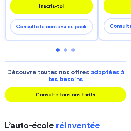
Inscris-toi
Consulte
Consulte le contenu du pack
Découvre toutes nos offres
adaptées à
tes besoins
Consulte tous nos tarifs
L’auto-école
réinventée