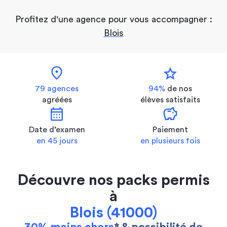
Profitez d'une agence pour vous accompagner :
Blois
location_on
star
79 agences
94%
de nos
agréées
élèves satisfaits
calendar_month
savings
Date d’examen
Paiement
en 45 jours
en plusieurs fois
Découvre nos packs permis
à
Blois (41000)