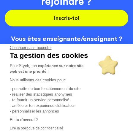
rejoindre ?
Inscris-toi
Vous êtes enseignante/
enseignant ?
On recrute
Continuer sans accepter
Ta gestion des cookies
Pour Stych, ton
expérience sur notre site
Code de la route
Contact
web est une priorité
!
Permis de conduire
Recrutement
Nous utilisons des cookies pour:
Permis CPF
CGV
- permettre le bon fonctionnement du site
Localisation
Mentions légales
- réaliser des statistiques anonymes
- te fournir un service personnalisé
- améliorer ton expérience d'utilisateur
Tous les avis clients
4.6/5 (51148 avis publiés)
- personnaliser les annonces
*selon étude interne disponible sur
https://www.stych.fr/etude
Es-tu d'accord ?
Comment sont calculés nos taux de réussite ?
Lire la politique de confidentialité
Nos taux de réussite sont calculés sur tous les élèves ayant