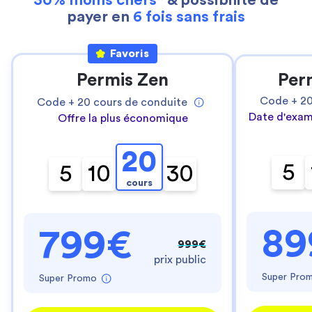
30% moins chers
* & possibilité de
payer en
6 fois sans frais
Favoris
Permis Zen
Per
Code +
2
Code +
20
cours de conduite
Date d'exam
Offre la plus économique
20
5
5
10
30
cours
89
799€
999€
prix public
Super Pro
Super Promo