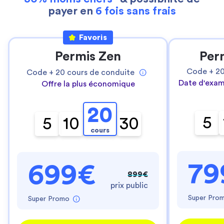
payer en
6 fois sans frais
Favoris
Permis Zen
Per
Code +
2
Code +
20
cours de conduite
Date d'exam
Offre la plus économique
20
5
5
10
30
cours
79
699€
899€
prix public
Super Pro
Super Promo