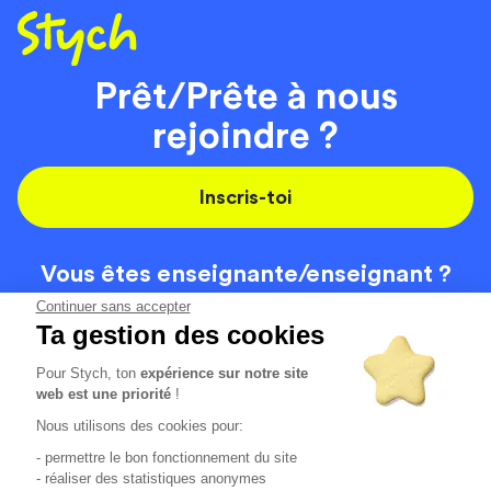
Prêt/Prête à nous
rejoindre ?
Inscris-toi
Vous êtes enseignante/
enseignant ?
On recrute
Continuer sans accepter
Ta gestion des cookies
Pour Stych, ton
expérience sur notre site
Code de la route
Contact
web est une priorité
!
Permis de conduire
Recrutement
Nous utilisons des cookies pour:
Permis CPF
CGV
- permettre le bon fonctionnement du site
Localisation
Mentions légales
- réaliser des statistiques anonymes