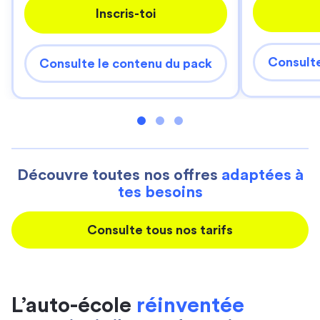
Inscris-toi
Consulte
Consulte le contenu du pack
Découvre toutes nos offres
adaptées à
tes besoins
Consulte tous nos tarifs
L’auto-école
réinventée