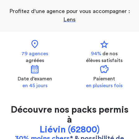
Profitez d'une agence pour vous accompagner :
Lens
location_on
star
79 agences
94%
de nos
agréées
élèves satisfaits
calendar_month
savings
Date d’examen
Paiement
en 45 jours
en plusieurs fois
Découvre nos packs permis
à
Liévin (62800)
30% moins chers
* & possibilité de