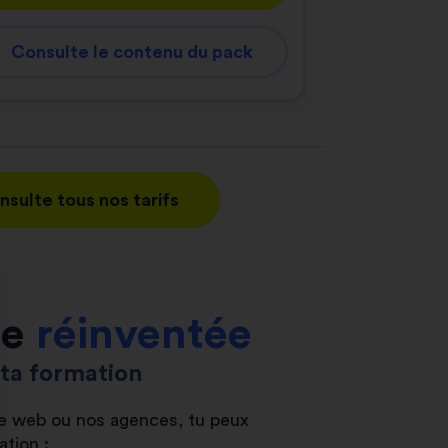
Consulte le contenu du pack
nsulte tous nos tarifs
le
réinventée
s ta formation
ite web ou nos agences, tu peux
ation :