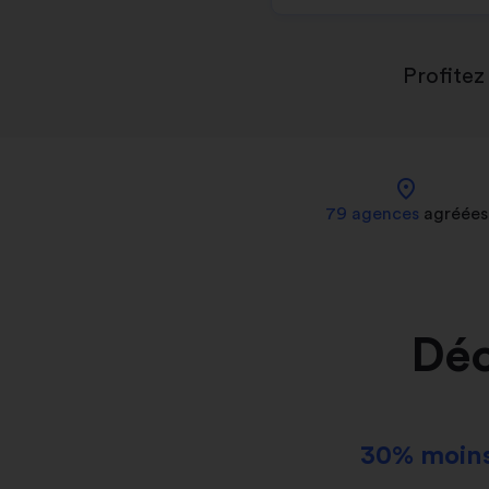
Profitez
location_on
79 agences
agréées
Déc
30% moins