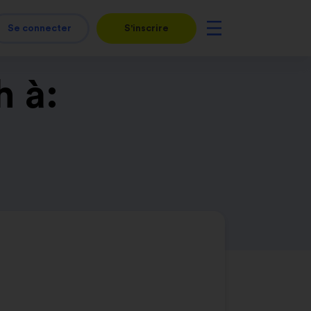
Se connecter
S'inscrire
h à: