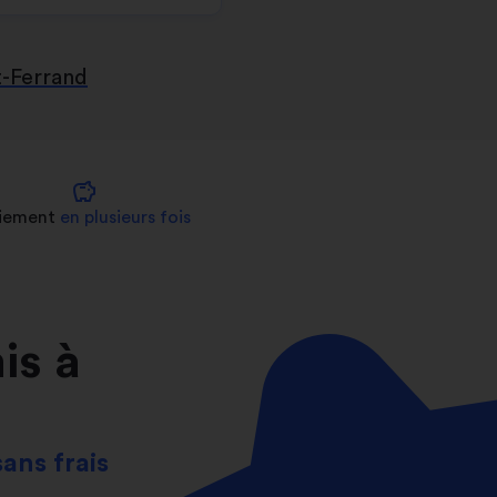
-Ferrand
savings
iement
en plusieurs fois
is à
sans frais