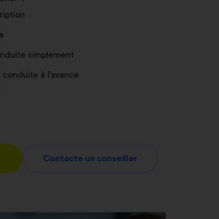
ription
e
conduite simplement
 conduite à l’avance
nnalisez vos Options
er vos paramètres de confidentialité, en garantis
Contacte un conseiller