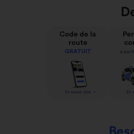
De
Code de la
Per
route
co
GRATUIT
à part
En savoir plus
>
En s
Beso