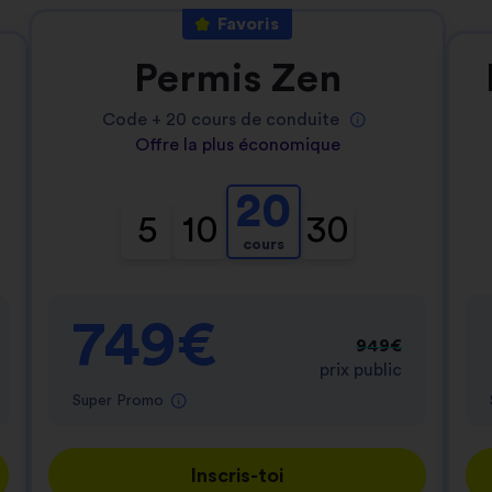
Favoris
Permis Zen
Code +
20
cours de conduite
Offre la plus économique
20
5
10
30
cours
749€
949€
prix public
Super Promo
Inscris-toi