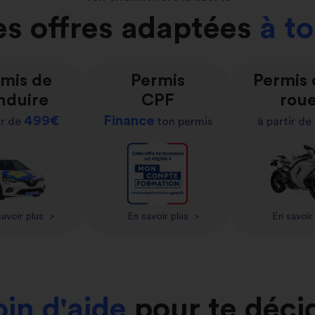
s offres adaptées
à t
mis de
Permis
Permis
nduire
CPF
rou
499€
Finance
ir de
ton permis
à partir de
avoir plus
>
En savoir plus
>
En savoir
in d'aide
pour te déci