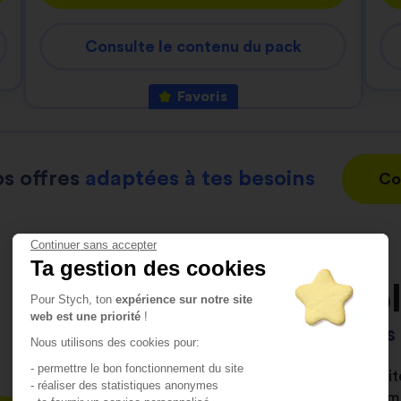
Consulte le contenu du pack
Favoris
s offres
adaptées à tes besoins
Co
Continuer sans accepter
Ta gestion des cookies
L’auto-éco
Pour Stych, ton
expérience sur notre site
web est une priorité
!
C'est toi qui pilote
Nous utilisons des cookies pour:
- permettre le bon fonctionnement du site
Depuis notre app’, notre s
- réaliser des statistiques anonymes
librement organiser ta form