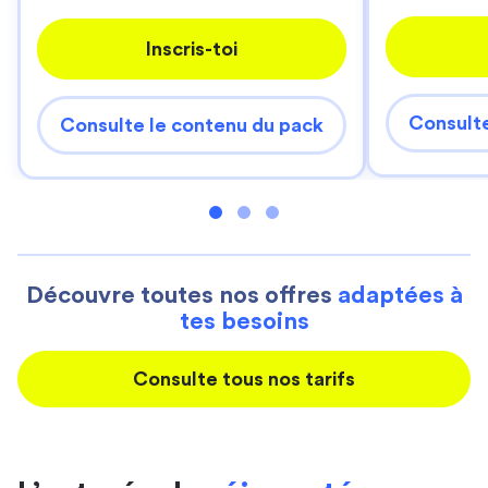
Inscris-toi
Consulte
Consulte le contenu du pack
Découvre toutes nos offres
adaptées à
tes besoins
Consulte tous nos tarifs