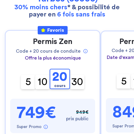
30% moins chers
* & possibilité de
payer en
6 fois sans frais
Favoris
Permis Zen
Per
Code +
2
Code +
20
cours de conduite
Date d'exam
Offre la plus économique
20
5
5
10
30
cours
84
749€
949€
prix public
Super Pro
Super Promo