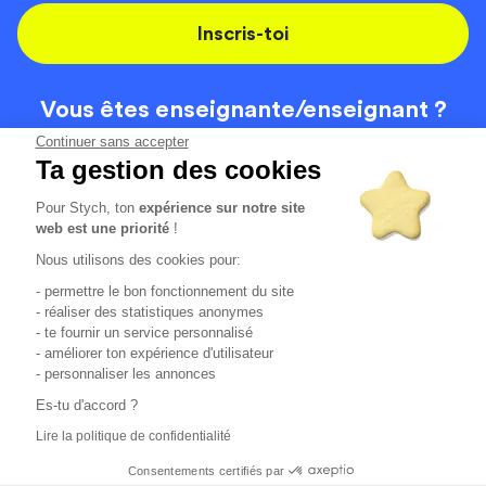
Inscris-toi
Vous êtes enseignante/
enseignant ?
On recrute
Continuer sans accepter
Ta gestion des cookies
Pour Stych, ton
expérience sur notre site
Code de la route
Contact
web est une priorité
!
Permis de conduire
Recrutement
Nous utilisons des cookies pour:
Permis CPF
CGV
- permettre le bon fonctionnement du site
Localisation
Mentions légales
- réaliser des statistiques anonymes
- te fournir un service personnalisé
- améliorer ton expérience d'utilisateur
Tous les avis clients
4.6/5 (51136 avis publiés)
- personnaliser les annonces
*selon étude interne disponible sur
https://www.stych.fr/etude
Es-tu d'accord ?
Comment sont calculés nos taux de réussite ?
Lire la politique de confidentialité
Nos taux de réussite sont calculés sur tous les élèves ayant
passé leur examen une ou deux fois au cours des 12 derniers
Consentements certifiés par