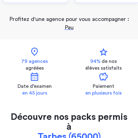
Profitez d'une agence pour vous accompagner :
Pau
location_on
star
79 agences
94%
de nos
agréées
élèves satisfaits
calendar_month
savings
Date d’examen
Paiement
en 45 jours
en plusieurs fois
Découvre nos packs permis
à
Tarbes (65000)