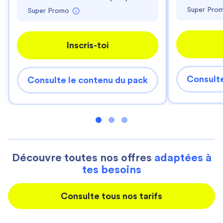
Super Pro
Super Promo
Inscris-toi
Consulte
Consulte le contenu du pack
Découvre toutes nos offres
adaptées à
tes besoins
Consulte tous nos tarifs