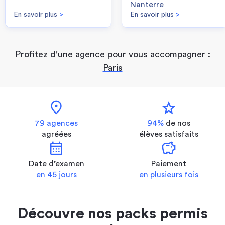
Nanterre
En savoir plus
>
En savoir plus
>
Profitez d'une agence pour vous accompagner :
Paris
location_on
star
79 agences
94%
de nos
agréées
élèves satisfaits
calendar_month
savings
Date d’examen
Paiement
en 45 jours
en plusieurs fois
Découvre nos packs permis