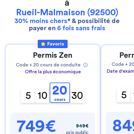
à
Rueil-Malmaison (92500)
30% moins chers
* & possibilité de
payer en
6 fois sans frais
Favoris
Permis Zen
Per
Code +
2
Code +
20
cours de conduite
Date d'exam
Offre la plus économique
20
5
5
10
30
cours
84
749€
949€
prix public