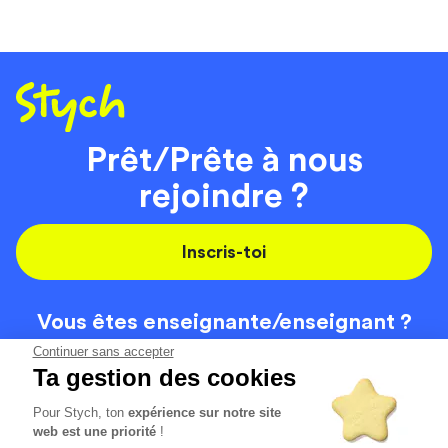
Prêt/Prête à nous
rejoindre ?
Inscris-toi
Vous êtes enseignante/
enseignant ?
On recrute
Continuer sans accepter
Ta gestion des cookies
Pour Stych, ton
expérience sur notre site
Code de la route
Contact
web est une priorité
!
Permis de conduire
Recrutement