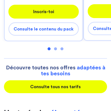
Inscris-toi
Consulte
Consulte le contenu du pack
Découvre toutes nos offres
adaptées à
tes besoins
Consulte tous nos tarifs