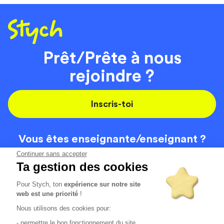
Prêt/Prête à nous
rejoindre ?
Inscris-toi
Vous êtes enseignante/
enseignant ?
On recrute
Continuer sans accepter
Ta gestion des cookies
Pour Stych, ton
expérience sur notre site
Code de la route
Contact
web est une priorité
!
Permis de conduire
Recrutement
Nous utilisons des cookies pour:
Permis CPF
CGV
- permettre le bon fonctionnement du site