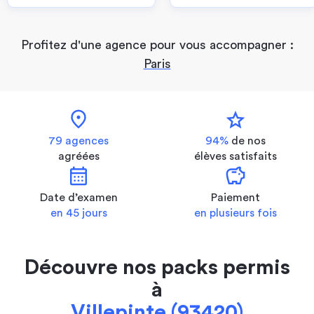
Profitez d'une agence pour vous accompagner :
Paris
location_on
star
79 agences
94%
de nos
agréées
élèves satisfaits
calendar_month
savings
Date d’examen
Paiement
en 45 jours
en plusieurs fois
Découvre nos packs permis
à
Villepinte (93420)