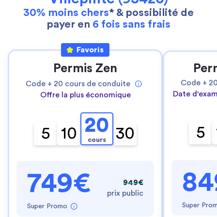
30% moins chers
* & possibilité de
payer en
6 fois sans frais
Favoris
Permis Zen
Per
Code +
2
Code +
20
cours de conduite
Date d'exam
Offre la plus économique
20
5
5
10
30
cours
84
749€
949€
prix public
Super Pro
Super Promo