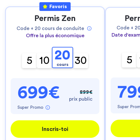
Favoris
Permis Zen
Per
Code +
2
Code +
20
cours de conduite
Date d'exam
Offre la plus économique
20
5
5
10
30
cours
79
699€
899€
prix public
Super Pro
Super Promo
Inscris-toi