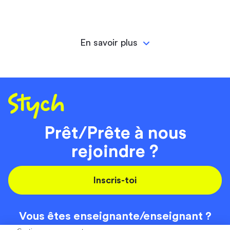
En savoir plus
Prêt/Prête à nous
rejoindre ?
Inscris-toi
Vous êtes enseignante/
enseignant ?
On recrute