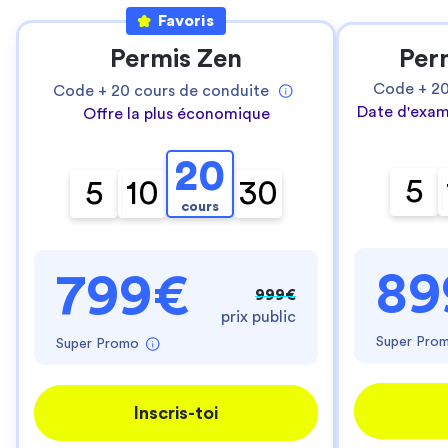
Favoris
Permis Zen
Per
Code +
2
Code +
20
cours de conduite
Date d'exam
Offre la plus économique
20
5
5
10
30
cours
89
799€
999€
prix public
Super Pro
Super Promo
Inscris-toi