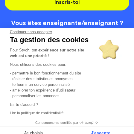
Inscris-toi
Vous êtes enseignante/
enseignant ?
On recrute
Continuer sans accepter
Ta gestion des cookies
Pour Stych, ton
expérience sur notre site
Code de la route
Contact
web est une priorité
!
Permis de conduire
Recrutement
Nous utilisons des cookies pour:
Permis CPF
CGV
- permettre le bon fonctionnement du site
Localisation
Mentions légales
- réaliser des statistiques anonymes
- te fournir un service personnalisé
- améliorer ton expérience d'utilisateur
Tous les avis clients
4.6/5 (51148 avis publiés)
- personnaliser les annonces
*selon étude interne disponible sur
https://www.stych.fr/etude
Es-tu d'accord ?
Comment sont calculés nos taux de réussite ?
Lire la politique de confidentialité
Nos taux de réussite sont calculés sur tous les élèves ayant
passé leur examen une ou deux fois au cours des 12 derniers
Consentements certifiés par
mois.
Je choisis
J'accepte