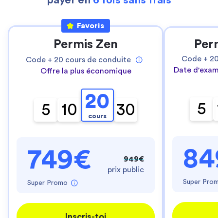
payer en
6 fois sans frais
Favoris
Permis Zen
Per
Code +
2
Code +
20
cours de conduite
Date d'exam
Offre la plus économique
20
5
5
10
30
cours
84
749€
949€
prix public
Super Pro
Super Promo
Inscris-toi