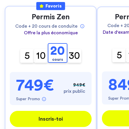
Favoris
Permis Zen
Per
Code +
2
Code +
20
cours de conduite
Date d'exam
Offre la plus économique
20
5
5
10
30
cours
84
749€
949€
prix public
Super Pro
Super Promo
Inscris-toi