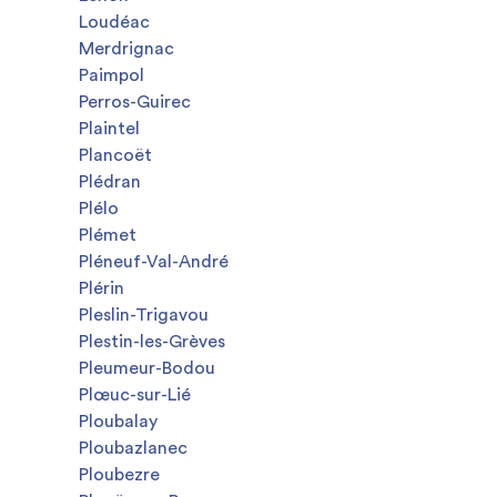
Loudéac
Merdrignac
Paimpol
Perros-Guirec
Plaintel
Plancoët
Plédran
Plélo
Plémet
Pléneuf-Val-André
Plérin
Pleslin-Trigavou
Plestin-les-Grèves
Pleumeur-Bodou
Plœuc-sur-Lié
Ploubalay
Ploubazlanec
Ploubezre