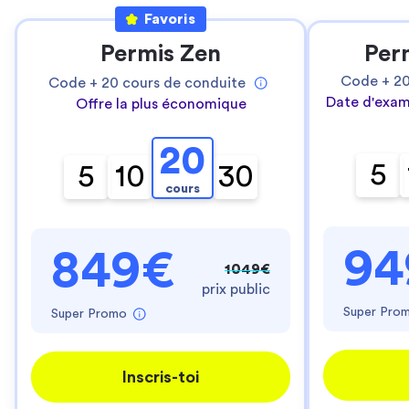
Favoris
Permis Zen
Per
Code +
2
Code +
20
cours de conduite
Date d'exam
Offre la plus économique
20
5
5
10
30
cours
94
849€
1049€
prix public
Super Pro
Super Promo
Inscris-toi