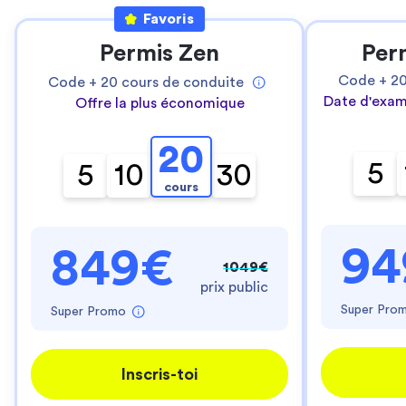
Favoris
Permis Zen
Per
Code +
2
Code +
20
cours de conduite
Date d'exam
Offre la plus économique
20
5
5
10
30
cours
94
849€
1049€
prix public
Super Pro
Super Promo
Inscris-toi