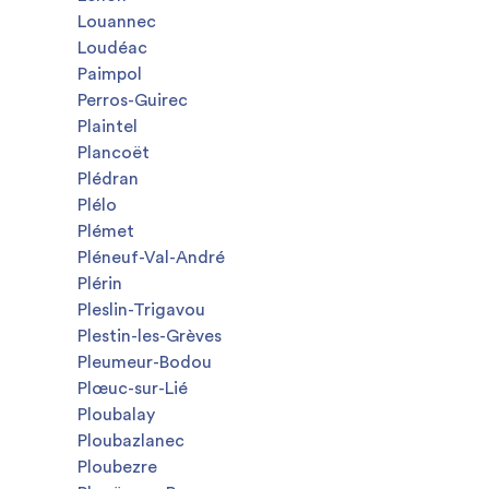
Louannec
Loudéac
Paimpol
Perros-Guirec
Plaintel
Plancoët
Plédran
Plélo
Plémet
Pléneuf-Val-André
Plérin
Pleslin-Trigavou
Plestin-les-Grèves
Pleumeur-Bodou
Plœuc-sur-Lié
Ploubalay
Ploubazlanec
Ploubezre