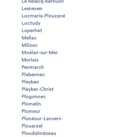
Le Relecq-Kerhuon
Lesneven
Locmaria-Plouzané
Loctudy
Loperhet
Mellac
Milizac
Moëlan-sur-Mer
Morlaix
Penmarch
Plabennec
Pleyben
Pleyber-Christ
Plogonnec
Plomelin
Plomeur
Plonéour-Lanvern
Plouarzel
Ploudalmézeau