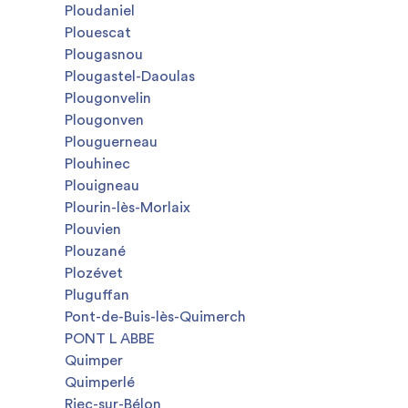
Ploudaniel
Plouescat
Plougasnou
Plougastel-Daoulas
Plougonvelin
Plougonven
Plouguerneau
Plouhinec
Plouigneau
Plourin-lès-Morlaix
Plouvien
Plouzané
Plozévet
Pluguffan
Pont-de-Buis-lès-Quimerch
PONT L ABBE
Quimper
Quimperlé
Riec-sur-Bélon