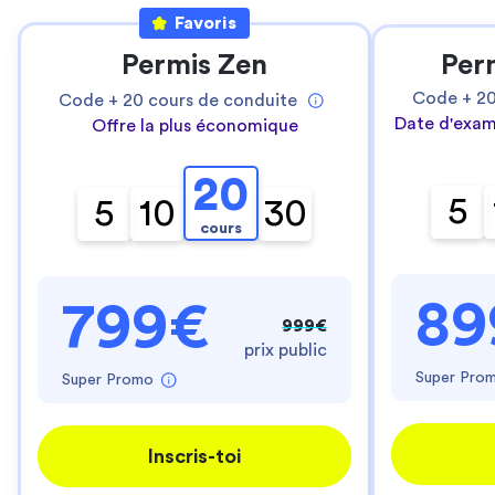
Favoris
Permis Zen
Per
Code +
2
Code +
20
cours de conduite
Date d'exam
Offre la plus économique
20
5
5
10
30
cours
89
799€
999€
prix public
Super Pro
Super Promo
Inscris-toi