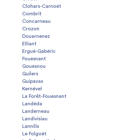
Clohars-Carnoët
Combrit
Concarneau
Crozon
Douarnenez
Elliant
Ergué-Gabéric
Fouesnant
Gouesnou
Guilers
Guipavas
Kernével
La Forêt-Fouesnant
Landéda
Landerneau
Landivisiau
Lannilis
Le Folgoët