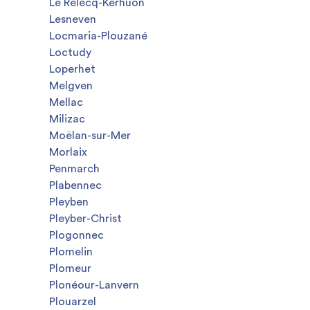
Le Relecq-Kerhuon
Lesneven
Locmaria-Plouzané
Loctudy
Loperhet
Melgven
Mellac
Milizac
Moëlan-sur-Mer
Morlaix
Penmarch
Plabennec
Pleyben
Pleyber-Christ
Plogonnec
Plomelin
Plomeur
Plonéour-Lanvern
Plouarzel