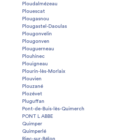
Ploudalmézeau
Plouescat
Plougasnou
Plougastel-Daoulas
Plougonvelin
Plougonven
Plouguerneau
Plouhinec
Plouigneau
Plourin-lès-Morlaix
Plouvien
Plouzané
Plozévet
Pluguffan
Pont-de-Buis-lès-Quimerch
PONT L ABBE
Quimper
Quimperlé
Riec-sur-Bélon