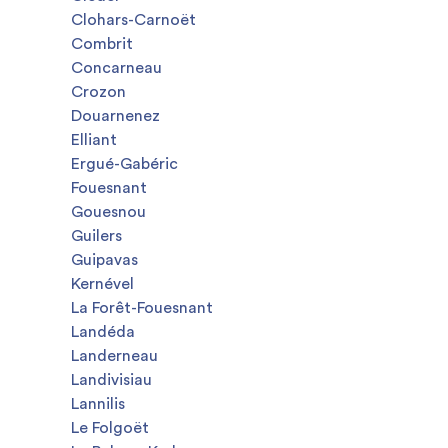
Clohars-Carnoët
Combrit
Concarneau
Crozon
Douarnenez
Elliant
Ergué-Gabéric
Fouesnant
Gouesnou
Guilers
Guipavas
Kernével
La Forêt-Fouesnant
Landéda
Landerneau
Landivisiau
Lannilis
Le Folgoët