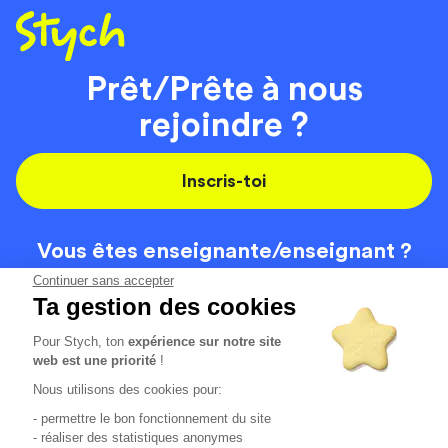
Prêt/Prête à nous
rejoindre ?
Inscris-toi
Vous êtes enseignante/
enseignant ?
On recrute
Continuer sans accepter
Ta gestion des cookies
Pour Stych, ton
expérience sur notre site
Code de la route
Contact
web est une priorité
!
Permis de conduire
Recrutement
Nous utilisons des cookies pour:
Permis CPF
CGV
- permettre le bon fonctionnement du site
Localisation
Mentions légales
- réaliser des statistiques anonymes