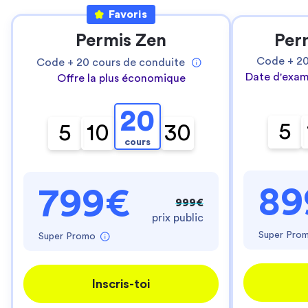
Favoris
Permis Zen
Per
Code +
2
Code +
20
cours de conduite
Date d'exam
Offre la plus économique
20
5
5
10
30
cours
89
799€
999€
prix public
Super Pro
Super Promo
Inscris-toi