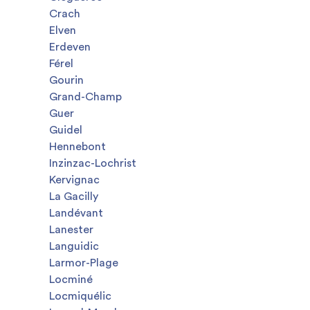
Crach
Elven
Erdeven
Férel
Gourin
Grand-Champ
Guer
Guidel
Hennebont
Inzinzac-Lochrist
Kervignac
La Gacilly
Landévant
Lanester
Languidic
Larmor-Plage
Locminé
Locmiquélic