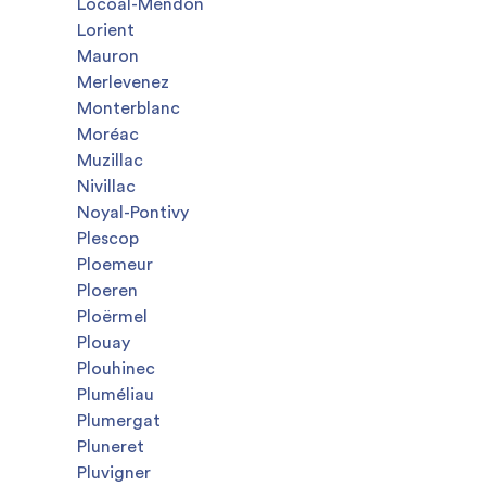
Locoal-Mendon
Lorient
Mauron
Merlevenez
Monterblanc
Moréac
Muzillac
Nivillac
Noyal-Pontivy
Plescop
Ploemeur
Ploeren
Ploërmel
Plouay
Plouhinec
Pluméliau
Plumergat
Pluneret
Pluvigner