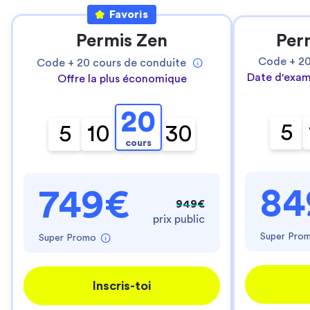
Favoris
Permis Zen
Per
Code +
2
Code +
20
cours de conduite
Date d'exam
Offre la plus économique
20
5
5
10
30
cours
84
749€
949€
prix public
Super Pro
Super Promo
Inscris-toi