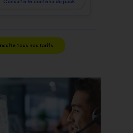
Consulte le contenu du pack
nsulte tous nos tarifs