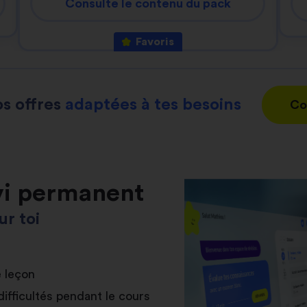
Consulte le contenu du pack
Favoris
s offres
adaptées à tes besoins
Co
vi permanent
r toi
e leçon
difficultés pendant le cours