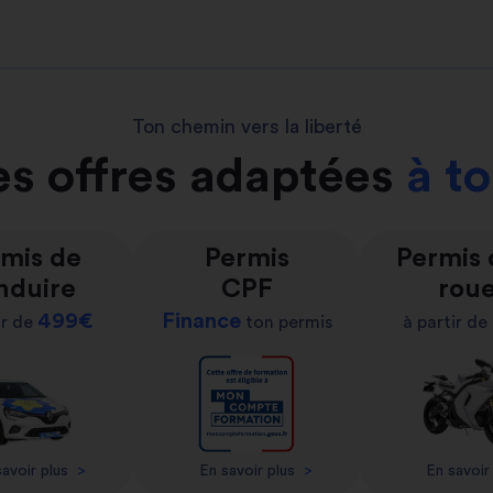
Ton chemin vers la liberté
s offres adaptées
à t
mis de
Permis
Permis
nduire
CPF
rou
499€
Finance
ir de
ton permis
à partir de
avoir plus
>
En savoir plus
>
En savoir