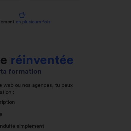
savings
iement
en plusieurs fois
le
réinventée
s ta formation
ite web ou nos agences, tu peux
ation :
ription
e
conduite simplement