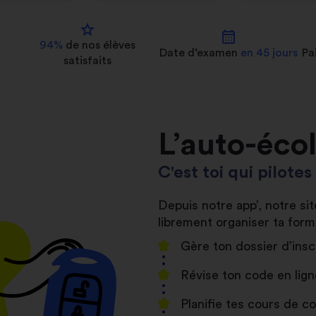
star
calendar_month
94%
de nos
élèves
Date d’examen
en 45 jours
Pa
satisfaits
L’auto-éco
C'est toi qui pilote
Depuis notre app’, notre s
librement organiser ta form
Gère ton dossier d’insc
Révise ton code en lign
Planifie tes cours de 