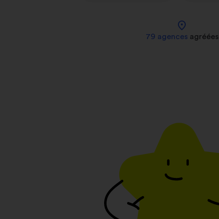
location_on
79 agences
agréées