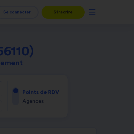
Se connecter
S'inscrire
56110)
tement
Points de RDV
Agences