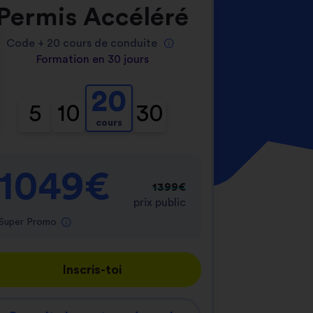
Permis Accéléré
Code +
20
cours de conduite
Formation en 30 jours
20
5
10
30
cours
nnalisez vos Options
er vos paramètres de confidentialité, en garantis
1049€
1399€
prix public
Super Promo
Inscris-toi