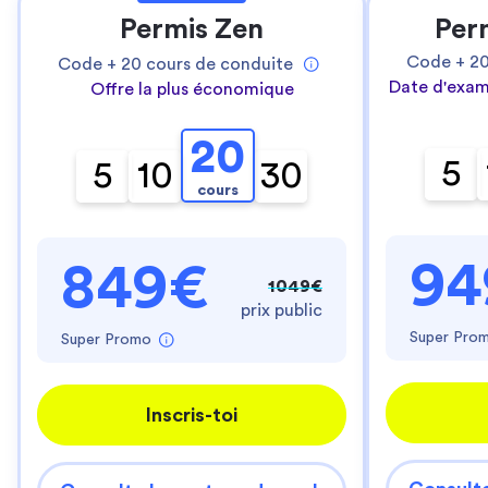
Permis Zen
Per
Code +
2
Code +
20
cours de conduite
Date d'exam
Offre la plus économique
20
5
5
10
30
cours
94
849€
1049€
prix public
Super Pro
Super Promo
Inscris-toi