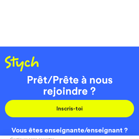
Prêt/Prête à nous
rejoindre ?
Inscris-toi
Vous êtes enseignante/
enseignant ?
On recrute