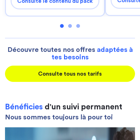
Consulte
Consulte le contenu du pack
Découvre toutes nos offres
adaptées à
tes besoins
Consulte tous nos tarifs
Bénéficies
d'un suivi permanent
Nous sommes toujours là pour toi