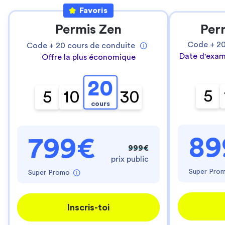
Favoris
Permis Zen
Per
Code +
2
Code +
20
cours de conduite
Date d'exam
Offre la plus économique
20
5
5
10
30
cours
89
799€
999€
prix public
Super Pro
Super Promo
Inscris-toi