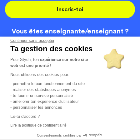
Inscris-toi
Vous êtes enseignante/
enseignant ?
On recrute
Continuer sans accepter
Ta gestion des cookies
Pour Stych, ton
expérience sur notre site
Code de la route
Contact
web est une priorité
!
Permis de conduire
Recrutement
Nous utilisons des cookies pour:
Permis CPF
CGV
- permettre le bon fonctionnement du site
Localisation
Mentions légales
- réaliser des statistiques anonymes
- te fournir un service personnalisé
- améliorer ton expérience d'utilisateur
Tous les avis clients
4.6/5 (51148 avis publiés)
- personnaliser les annonces
*selon étude interne disponible sur
https://www.stych.fr/etude
Es-tu d'accord ?
Comment sont calculés nos taux de réussite ?
Lire la politique de confidentialité
Nos taux de réussite sont calculés sur tous les élèves ayant
passé leur examen une ou deux fois au cours des 12 derniers
Consentements certifiés par