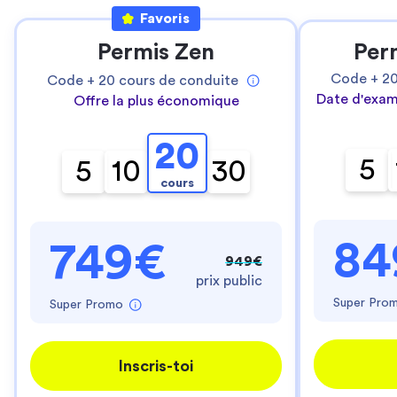
Favoris
Permis Zen
Per
Code +
2
Code +
20
cours de conduite
Date d'exam
Offre la plus économique
20
5
5
10
30
cours
84
749€
949€
prix public
Super Pro
Super Promo
Inscris-toi