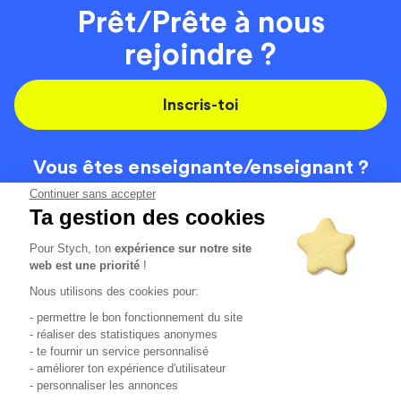
Prêt/Prête à nous
rejoindre ?
Inscris-toi
Vous êtes enseignante/
enseignant ?
On recrute
Continuer sans accepter
Ta gestion des cookies
Pour Stych, ton
expérience sur notre site
Code de la route
Contact
web est une priorité
!
Permis de conduire
Recrutement
Nous utilisons des cookies pour:
Permis CPF
CGV
- permettre le bon fonctionnement du site
Localisation
Mentions légales
- réaliser des statistiques anonymes
- te fournir un service personnalisé
- améliorer ton expérience d'utilisateur
Tous les avis clients
4.6/5 (51154 avis publiés)
- personnaliser les annonces