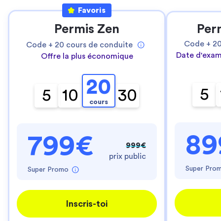
Favoris
Permis Zen
Per
Code +
2
Code +
20
cours de conduite
Date d'exam
Offre la plus économique
20
5
5
10
30
cours
89
799€
999€
prix public
Super Pro
Super Promo
Inscris-toi