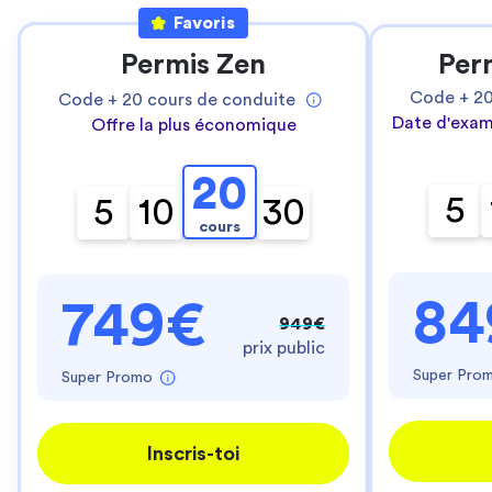
Favoris
Permis Zen
Per
Code +
2
Code +
20
cours de conduite
Date d'exam
Offre la plus économique
20
5
5
10
30
cours
84
749€
949€
prix public
Super Pro
Super Promo
Inscris-toi