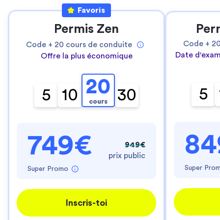
Favoris
Permis Zen
Per
Code +
2
Code +
20
cours de conduite
Date d'exam
Offre la plus économique
20
5
5
10
30
cours
84
749€
949€
prix public
Super Pro
Super Promo
Inscris-toi