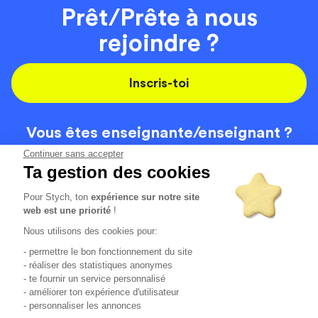
Prêt/Prête à nous
rejoindre ?
Inscris-toi
Vous êtes enseignante/
enseignant ?
On recrute
Continuer sans accepter
Ta gestion des cookies
Pour Stych, ton
expérience sur notre site
Code de la route
Contact
web est une priorité
!
Permis de conduire
Recrutement
Nous utilisons des cookies pour:
Permis CPF
CGV
- permettre le bon fonctionnement du site
Localisation
Mentions légales
- réaliser des statistiques anonymes
- te fournir un service personnalisé
- améliorer ton expérience d'utilisateur
Tous les avis clients
4.6/5 (51125 avis publiés)
- personnaliser les annonces