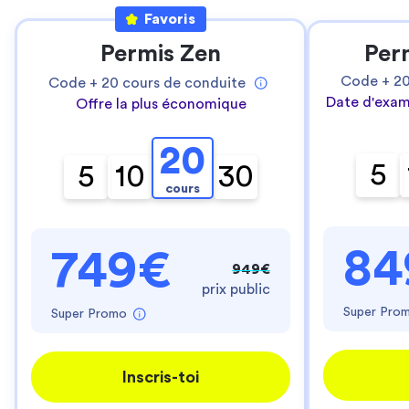
Favoris
Permis Zen
Per
Code +
2
Code +
20
cours de conduite
Date d'exam
Offre la plus économique
20
5
5
10
30
cours
84
749€
949€
prix public
Super Pro
Super Promo
Inscris-toi